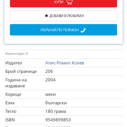
КУПИ
ДОБАВИ В ЛЮБИМИ
ПОРЪЧАЙ ПО ТЕЛЕФОН
Коментари: 0
Издател
Апис-Ромил Колев
Брой страници
206
Година на
2004
издаване
Корици
меки
Език
български
Тегло
180 грама
ISBN
9549899853