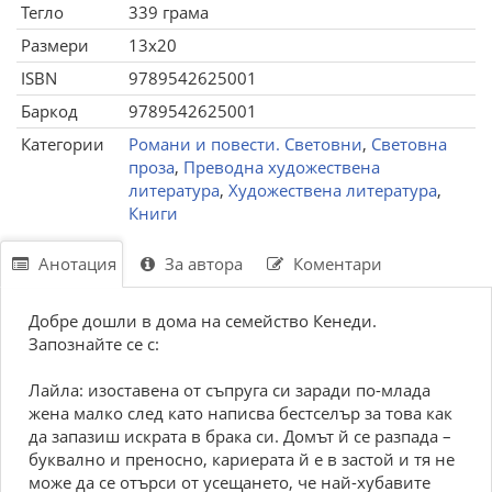
Тегло
339 грама
Размери
13x20
ISBN
9789542625001
Баркод
9789542625001
Категории
Романи и повести. Световни
,
Световна
проза
,
Преводна художествена
литература
,
Художествена литература
,
Книги
Анотация
За автора
Коментари
Добре дошли в дома на семейство Кенеди.
Запознайте се с:
Лайла: изоставена от съпруга си заради по-млада
жена малко след като написва бестселър за това как
да запазиш искрата в брака си. Домът й се разпада –
буквално и преносно, кариерата й е в застой и тя не
може да се отърси от усещането, че най-хубавите