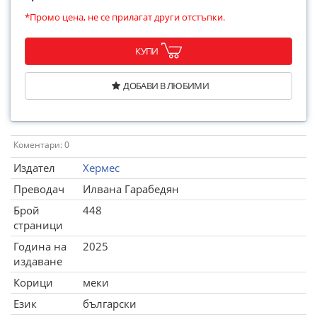
*Промо цена, не се прилагат други отстъпки.
КУПИ
ДОБАВИ В ЛЮБИМИ
Коментари: 0
Издател
Хермес
Преводач
Илвана Гарабедян
Брой
448
страници
Година на
2025
издаване
Корици
меки
Език
български