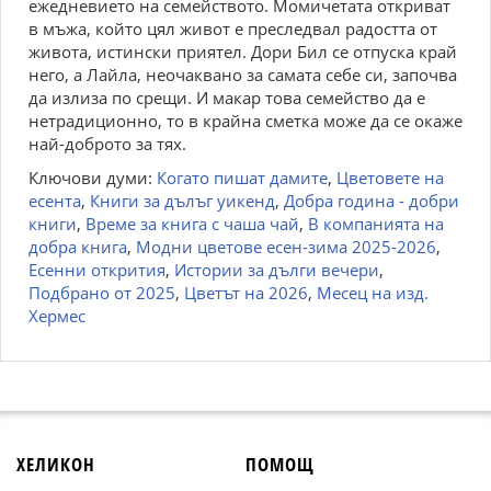
ежедневието на семейството. Момичетата откриват
в мъжа, който цял живот е преследвал радостта от
живота, истински приятел. Дори Бил се отпуска край
него, а Лайла, неочаквано за самата себе си, започва
да излиза по срещи. И макар това семейство да е
нетрадиционно, то в крайна сметка може да се окаже
най-доброто за тях.
Ключови думи:
Когато пишат дамите
,
Цветовете на
есента
,
Книги за дълъг уикенд
,
Добра година - добри
книги
,
Време за книга с чаша чай
,
В компанията на
добра книга
,
Модни цветове есен-зима 2025-2026
,
Есенни открития
,
Истории за дълги вечери
,
Подбрано от 2025
,
Цветът на 2026
,
Месец на изд.
Хермес
ХЕЛИКОН
ПОМОЩ