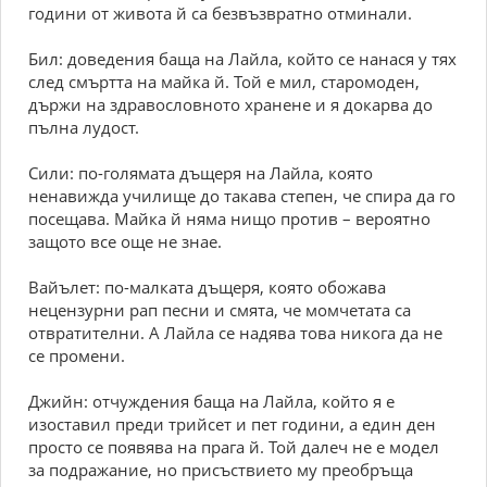
години от живота й са безвъзвратно отминали.
Бил: доведения баща на Лайла, който се нанася у тях
след смъртта на майка й. Той е мил, старомоден,
държи на здравословното хранене и я докарва до
пълна лудост.
Сили: по-голямата дъщеря на Лайла, която
ненавижда училище до такава степен, че спира да го
посещава. Майка й няма нищо против – вероятно
защото все още не знае.
Вайълет: по-малката дъщеря, която обожава
нецензурни рап песни и смята, че момчетата са
отвратителни. А Лайла се надява това никога да не
се промени.
Джийн: отчуждения баща на Лайла, който я е
изоставил преди трийсет и пет години, а един ден
просто се появява на прага й. Той далеч не е модел
за подражание, но присъствието му преобръща