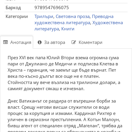
Баркод
9789547696075
Категории
Трилъри
,
Световна проза
,
Преводна
художествена литература
,
Художествена
литература
,
Книги
Анотация
За автора
Коментари
През XVI век папа Юлий Втори взема огромна сума
пари от Джулиано де Медичи и подписва Клетва в
Христа – гаранция, че заемът ще бъде върнат. Пет
века по-късно дългът все още не е платен.
Стойността му вече възлиза на трилиони долари, а
самият документ сякаш е изчезнал.
Днес Ватиканът се раздира от вътрешни борби за
власт. Срещу негови висши служители се води
процес за корупция и измами. Кардинал Рихтер е
уличен в сериозни престъпления. А Котън Малоун,
бивш агент от специален отряд „Магелан“, трябва да
провери доколко верни са обвиненията в кражба и