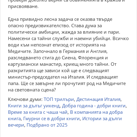
присвояване.
Една привидно лесна задача се оказва твърде
опасно предизвикателство. Става дума за
политически амбиции, жажда за влияние и пари.
Намесени са тайни служби и наемни убийци. Всичко
води към непознат епизод от историята на
Медичите. Започнало в Германия и Англия,
разследването стига до Сиена, Флоренция и
картузиански манастир, криещ много тайни. От
разкритията ще зависи кой ще е следващият
министър-председател на Италия. И следващият
папа. Ще се завърне ли прочутият род на Медичите
на световната сцена?
Ключови думи:
ТОП трилъри
,
Дестинация Италия
,
Книги за дълъг уикенд
,
Добра година - добри книги
,
Време за книга с чаша чай
,
В компанията на добра
книга
,
Гмурни се в добри книги
,
Истории за дълги
вечери
,
Подбрано от 2025