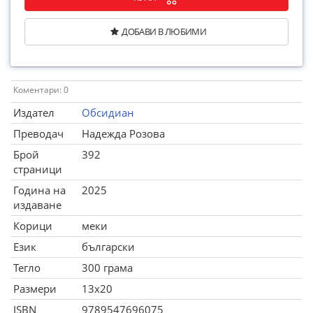
ДОБАВИ В ЛЮБИМИ
Коментари: 0
Издател
Обсидиан
Преводач
Надежда Розова
Брой
392
страници
Година на
2025
издаване
Корици
меки
Език
български
Тегло
300 грама
Размери
13x20
ISBN
9789547696075