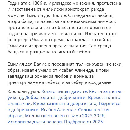
Годината е 1866-а. Ирландска монахиня, прелъстена
и изоставена от чилийски аристократ, ражда
момиче, Емилия дел Валие. Отгледана от любящ
втори баща, тя израства като независима личност,
противопоставя се на обществените норми и се
отдава на призванието си да пише. Изпратена като
репортер в Чили по време на гражданска война,
Емилия е изправена пред изпитания. Там среща
баща си и разцъфва голямата й любов.
Емилия дел Валие е поредният пълнокръвен женски
образ, изваян умело от Исабел Алиенде, в този
завладяващ роман за любов и война, за
преоткриване на себе си и за себеутвърждаване.
Ключови думи:
Когато пишат дамите
,
Книги за дълъг
уикенд
,
Добра година - добри книги
,
Време за книга
с чаша чай
,
В компанията на добра книга
,
Гмурни се
в добри книги
,
Исабел Алиенде
,
Силни женски
образи
,
Модни цветове есен-зима 2025-2026
,
Истории за дълги вечери
,
Подбрано от 2025