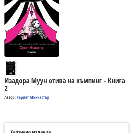
Изадора Муун отива на къмпинг - Книга
2
Автор:
Хариет Мънкастър
Хартиено издание