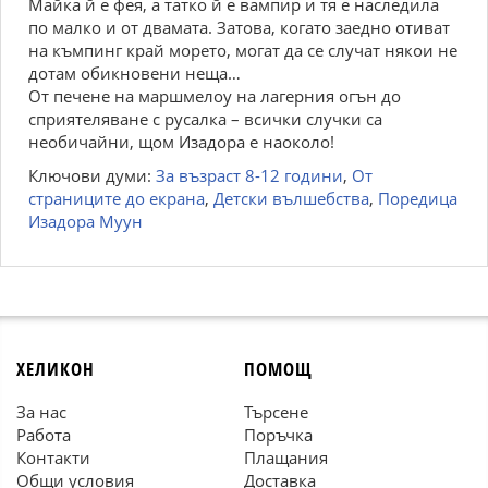
Майка й е фея, а татко й е вампир и тя е наследила
по малко и от двамата. Затова, когато заедно отиват
на къмпинг край морето, могат да се случат някои не
дотам обикновени неща…
От печене на маршмелоу на лагерния огън до
сприятеляване с русалка – всички случки са
необичайни, щом Изадора е наоколо!
Ключови думи:
За възраст 8-12 години
,
От
страниците до екрана
,
Детски вълшебства
,
Поредица
Изадора Муун
ХЕЛИКОН
ПОМОЩ
За нас
Търсене
Работа
Поръчка
Контакти
Плащания
Общи условия
Доставка