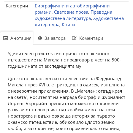
Категории
Биографични и автобиографични
романи
,
Световна проза
,
Преводна
художествена литература
,
Художествена
литература
,
Книги
Анотация
За автора
Коментари
Удивителен разказ за историческото океанско
пътешествие на Магелан с предговор в чест на 500-
годишнината от експедицията му
Дръзкото околосветско пътешествие на Фердинанд
Магелан през XVI в. е тригодишна одисея, изпълнена
с невероятни приключения. В „Магелан: отвъд края
на света“, носителят на награда биограф и журналист
Лорънс Бъргрийн преплита множество откровени
разкази от първа ръка, вдъхвайки живот на тази
новаторска и вдъхновяваща история за първото
океанско пътешествие, обиколило цялото земно
кълбо, и за откритие, което промени както начина,