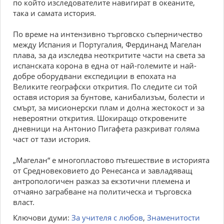
по който изследователите навигират в океаните,
така и самата история.
По време на интензивно търговско съперничество
между Испания и Португалия, Фердинанд Магелан
плава, за да изследва неоткритите части на света за
испанската корона в една от най-големите и най-
добре оборудвани експедиции в епохата на
Великите географски открития. По следите си той
оставя история за бунтове, канибализъм, болести и
смърт, за мисионерски плам и долна жестокост и за
невероятни открития. Шокиращо откровените
дневници на Антонио Пигафета разкриват голяма
част от тази история.
„Магелан“ е многопластово пътешествие в историята
от Средновековието до Ренесанса и завладяващ
антропологичен разказ за екзотични племена и
отчаяно заграбване на политическа и търговска
власт.
Ключови думи:
За учителя с любов
,
Знаменитости