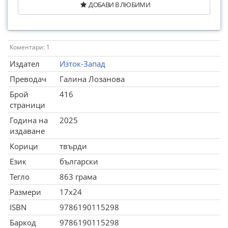
ДОБАВИ В ЛЮБИМИ
Коментари: 1
Издател
Изток-Запад
Преводач
Галина Лозанова
Брой
416
страници
Година на
2025
издаване
Корици
твърди
Език
български
Тегло
863 грама
Размери
17x24
ISBN
9786190115298
Баркод
9786190115298