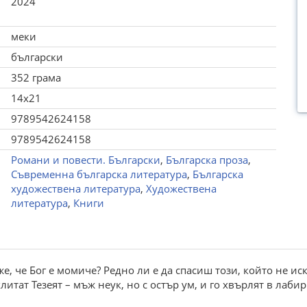
2024
меки
български
352 грама
14x21
9789542624158
9789542624158
Романи и повести. Български
,
Българска проза
,
Съвременна българска литература
,
Българска
художествена литература
,
Художествена
литература
,
Книги
же, че Бог е момиче? Редно ли е да спасиш този, който не ис
итат Тезеят – мъж неук, но с остър ум, и го хвърлят в лабир