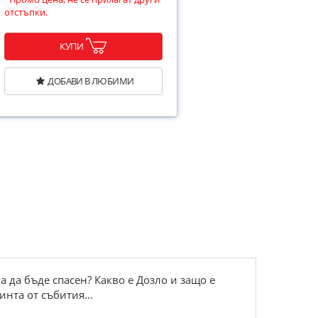
отстъпки.
КУПИ
ДОБАВИ В ЛЮБИМИ
ка да бъде спасен? Какво е Дозло и защо е
инта от събития...