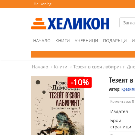
Helikon.bg
НАЧАЛО
КНИГИ
УЧЕБНИЦИ
ПОДАРЪЦИ
И
Начало
Книги
Тезеят в своя лабиринт. Дн
Тезеят в
-10%
Автор:
Красим
Коментари: 0
Издател
Брой
страници