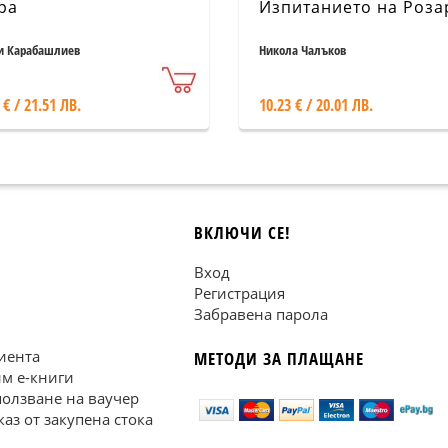
ра
Изпитанието на Роза
и Карабашлиев
Никола Чалъков
 € / 21.51 ЛВ.
10.23 € / 20.01 ЛВ.
ВКЛЮЧИ СЕ!
Вход
Регистрация
Забравена парола
иента
МЕТОДИ ЗА ПЛАЩАНЕ
им е-книги
ползване на ваучер
каз от закупена стока