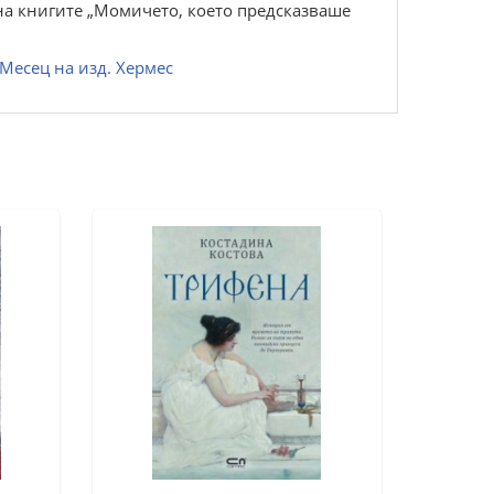
 на книгите „Момичето, което предсказваше
Месец на изд. Хермес