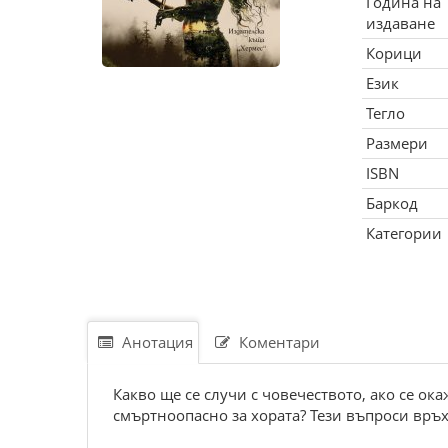
Година на
издаване
Корици
Език
Тегло
Размери
ISBN
Баркод
Категории
Анотация
Коментари
Какво ще се случи с човечеството, ако се ока
смъртноопасно за хората? Тези въпроси връхл