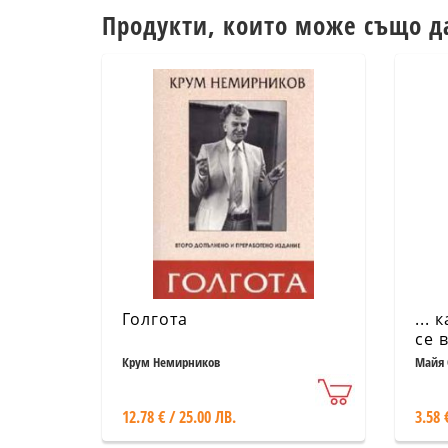
Продукти, които може също д
Голгота
...
се 
Крум Немирников
Майя 
12.78 € / 25.00 ЛВ.
3.58 