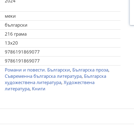
2024
меки
български
216 грама
13x20
9786191869077
9786191869077
Романи и повести. Български
,
Българска проза
,
Съвременна българска литература
,
Българска
художествена литература
,
Художествена
литература
,
Книги