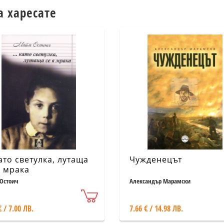
а харесате
 като светулка, лутаща
Чужденецът
в мрака
Остоич
Александър Марамски
€ / 7.00 ЛВ.
7.66 € / 14.98 ЛВ.