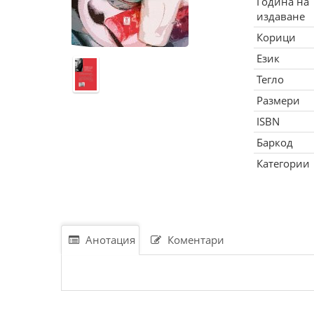
Година на
издаване
Корици
Език
Тегло
Размери
ISBN
Баркод
Категории
Анотация
Коментари