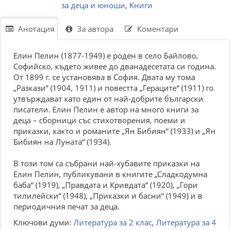
за деца и юноши
,
Книги
Анотация
За автора
Коментари
Елин Пелин (1877-1949) е роден в село Байлово,
Софийско, където живее до дванадесетата си година.
От 1899 г. се установява в София. Двата му тома
„Разкази“ (1904, 1911) и повестта „Гераците“ (1911) го
утвърждават като един от най-добрите български
писатели. Елин Пелин е автор на много книги за
деца – сборници със стихотворения, поеми и
приказки, както и романите „Ян Бибиян“ (1933) и „Ян
Бибиян на Луната“ (1934).
В този том са събрани най-хубавите приказки на
Елин Пелин, публикувани в книгите „Сладкодумна
баба“ (1919), „Правдата и Кривдата“ (1920), „Гори
тилилейски“ (1948), „Приказки и басни“ (1949) и в
периодичния печат за деца.
Ключови думи:
Литература за 2 клас
,
Литература за 4