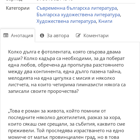
Категории
Съвременна българска литература
,
Българска художествена литература
,
Художествена литература
,
Книги
Анотация
За автора
Коментари
Колко дълга е фотолентата, която свързва двама
души? Колко кадъра са необходими, за да поберат
една любов, обречена да пропътува разстоянието
между два континента, една дълго пазена тайна,
мелодията на една цигулка с мисия и няколко
листчета, на които четирима гимназисти някога са
записали своите пророчества?
„Това е роман за живота, който помним от
последните няколко десетилетия, разказ за хора,
които сякаш сме срещали, за събития, каквито сме
преживели. Той проследява израстването на едно
момиче от малък провинциален град, но в това