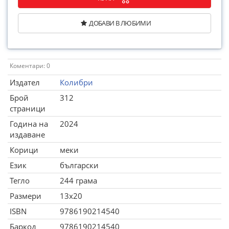
ДОБАВИ В ЛЮБИМИ
Коментари: 0
Издател
Колибри
Брой
312
страници
Година на
2024
издаване
Корици
меки
Език
български
Тегло
244 грама
Размери
13x20
ISBN
9786190214540
Баркод
9786190214540