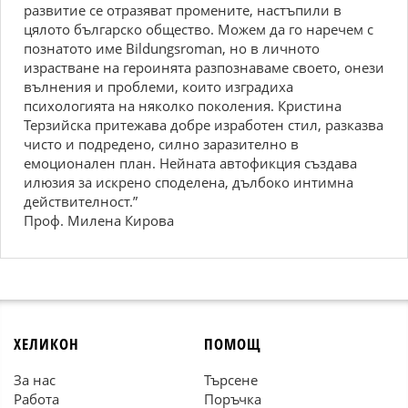
развитие се отразяват промените, настъпили в
цялото българско общество. Можем да го наречем с
познатото име Bildungsroman, но в личното
израстване на героинята разпознаваме своето, онези
вълнения и проблеми, които изградиха
психологията на няколко поколения. Кристина
Терзийска притежава добре изработен стил, разказва
чисто и подредено, силно заразително в
емоционален план. Нейната автофикция създава
илюзия за искрено споделена, дълбоко интимна
действителност.”
Проф. Милена Кирова
ХЕЛИКОН
ПОМОЩ
За нас
Търсене
Работа
Поръчка