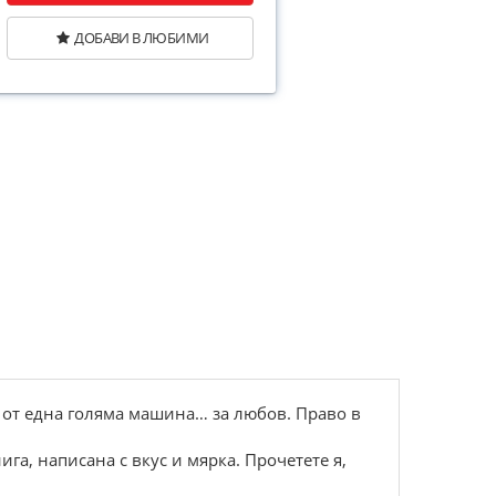
ДОБАВИ В ЛЮБИМИ
 от една голяма машина… за любов. Право в
га, написана с вкус и мярка. Прочетете я,