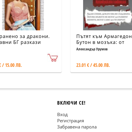
ранено за дракони.
Пътят към Армагедон 
авни БГ разкази
Бутон в мозъка: от
Едемската градина д
Александър Урумов
истанбулската
конвенция
€ / 15.00 ЛВ.
23.01 € / 45.00 ЛВ.
ВКЛЮЧИ СЕ!
Вход
Регистрация
Забравена парола