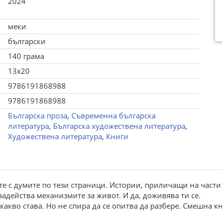
2024
меки
български
140 грама
13x20
9786191868988
9786191868988
Българска проза
,
Съвременна българска
литература
,
Българска художествена литература
,
Художествена литература
,
Книги
те с думите по тези страници. Истории, приличащи на части
задейства механизмите за живот. И да, доживява ти се.
кво става. Но не спира да се опитва да разбере. Смешна кни