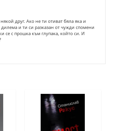
 някой друг. Ако не ти отиват бяла яка и
а дилема и ти си разказан от чужди спомени
 се с прошка към глупака, който си. И
?