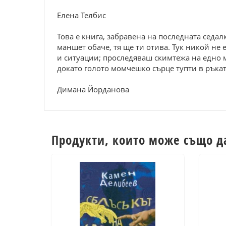
Елена Телбис
Това е книга, забравена на последната седалк
маншет обаче, тя ще ти отива. Тук никой не 
и ситуации; проследяваш скимтежа на едно 
докато голото момчешко сърце тупти в ръката
Димана Йорданова
Продукти, които може също д