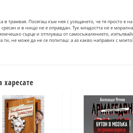
а в трамвая. Посягаш към нея с усещането, че тя просто е на
е сресан и в нищо не е оправдан. Тук младостта не е моралн
момчешко сърце и отплуваш от самосъжалението, изпълвайки
 ти, не може да не се попиташ: а аз какво направих с моето
а харесате