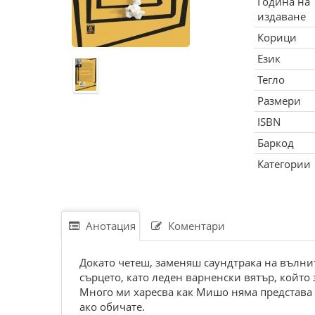
Година на
издаване
Корици
Език
Тегло
Размери
ISBN
Баркод
Категории
Анотация
Коментари
Докато четеш, заменяш саундтрака на вълни
сърцето, като леден варненски вятър, който 
Много ми харесва как Мишо няма представа ка
ако обичате.