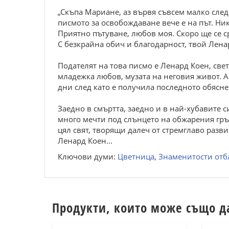
„Скъпа Мариане, аз вървя съвсем малко след т
писмото за освобождаване вече е на път. Ник
Приятно пътуване, любов моя. Скоро ще се 
С безкрайна обич и благодарност, твой Лена
Подателят на това писмо е Ленард Коен, све
младежка любов, музата на неговия живот. А 
дни след като е получила последното обясне
Заедно в смъртта, заедно и в най-хубавите 
много мечти под слънцето на обжарения гръц
цял свят, творящи далеч от стремглаво разв
Ленард Коен...
Ключови думи:
Цветница
,
Знаменитости отб
Продукти, които може също д