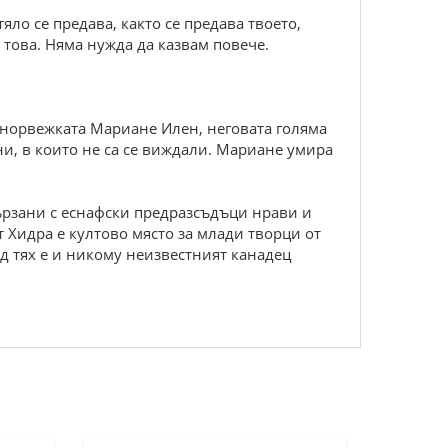
яло се предава, както се предава твоето,
 това. Няма нужда да казвам повече.
– норвежката Мариане Илен, неговата голяма
ни, в които не са се виждали. Мариане умира
вързани с еснафски предразсъдъци нрави и
 Хидра е култово място за млади творци от
д тях е и никому неизвестният канадец