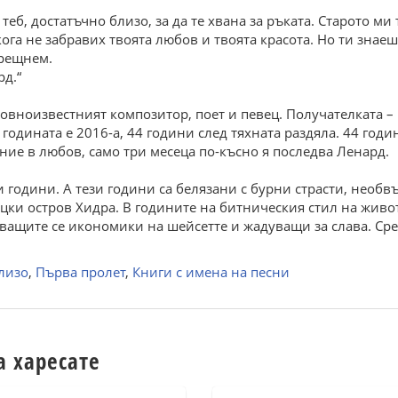
еб, достатъчно близо, за да те хвана за ръката. Старото ми т
ога не забравих твоята любов и твоята красота. Но ти знаеш
срещнем.
рд.“
товноизвестният композитор, поет и певец. Получателката 
годината е 2016-а, 44 години след тяхната раздяла. 44 годи
ние в любов, само три месеца по-късно я последва Ленард.
си години. А тези години са белязани с бурни страсти, необ
ки остров Хидра. В годините на битническия стил на живот
иващите се икономики на шейсетте и жадуващи за слава. Сре
лизо
,
Първа пролет
,
Книги с имена на песни
а харесате