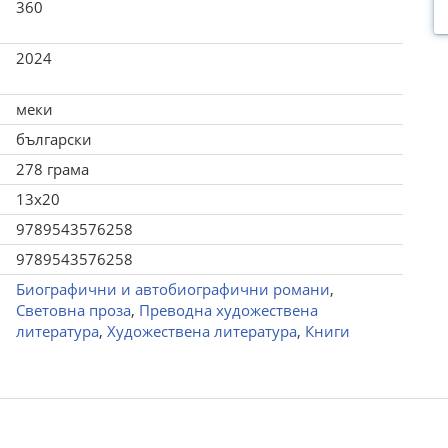
360
2024
меки
български
278 грама
13x20
9789543576258
9789543576258
Биографични и автобиографични романи
,
Световна проза
,
Преводна художествена
литература
,
Художествена литература
,
Книги