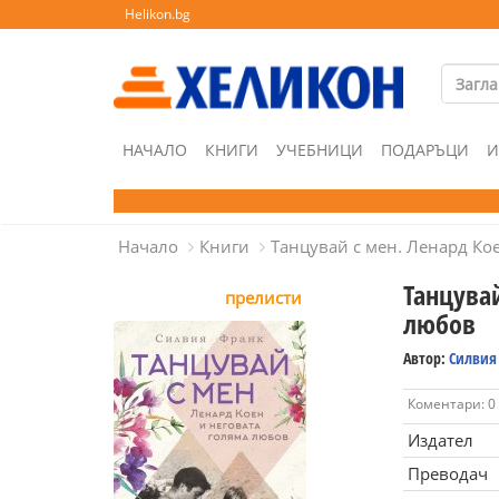
Helikon.bg
НАЧАЛО
КНИГИ
УЧЕБНИЦИ
ПОДАРЪЦИ
И
Начало
Книги
Танцувай с мен. Ленард Ко
Танцувай
прелисти
любов
Автор:
Силвия
Коментари: 0
Издател
Преводач