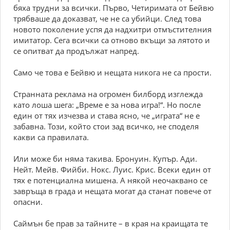
бяха трудни за всички. Първо, Четиримата от Бейвю
трябваше да доказват, че не са убийци. След това
новото поколение успя да надхитри отмъстителния
имитатор. Сега всички са отново вкъщи за лятото и
се опитват да продължат напред.
Само че това е Бейвю и нещата никога не са прости.
Странната реклама на огромен билборд изглежда
като лоша шега: „Време е за нова игра!“. Но после
един от тях изчезва и става ясно, че „играта“ не е
забавна. Този, който стои зад всичко, не споделя
какви са правилата.
Или може би няма такива. Бронуин. Купър. Ади.
Нейт. Мейв. Фийби. Нокс. Луис. Крис. Всеки един от
тях е потенциална мишена. А някой неочаквано се
завръща в града и нещата могат да станат повече от
опасни.
Саймън бе прав за тайните – в края на краищата те