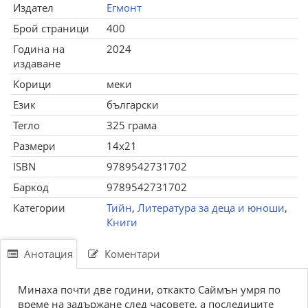
Издател
Егмонт
Брой страници
400
Година на
2024
издаване
Корици
меки
Език
български
Тегло
325 грама
Размери
14x21
ISBN
9789542731702
Баркод
9789542731702
Категории
Тийн
,
Литература за деца и юноши
,
Книги
Анотация
Коментари
Минаха почти две години, откакто Саймън умря по
време на задържане след часовете, а последиците