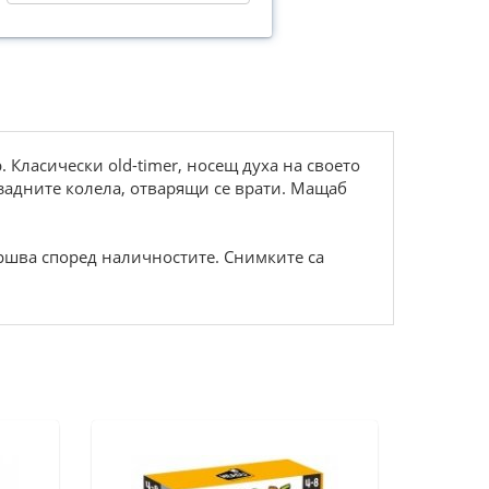
 Класически old-timer, носещ духа на своето
 задните колела, отварящи се врати. Мащаб
ршва според наличностите. Снимките са