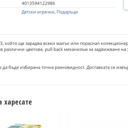
4013594122986
Детски играчки
,
Подаръци
3, който ще зарадва всеки малък или пораснал колекционер.
, в различни цветове, pull-back механизъм за задвижване на
 да бъде избирана точна разновидност. Доставката се извъ
а харесате