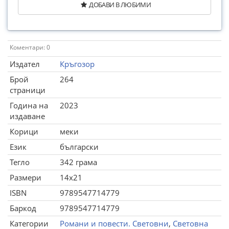
ДОБАВИ В ЛЮБИМИ
Коментари: 0
Издател
Кръгозор
Брой
264
страници
Година на
2023
издаване
Корици
меки
Език
български
Тегло
342 грама
Размери
14x21
ISBN
9789547714779
Баркод
9789547714779
Категории
Романи и повести. Световни
,
Световна