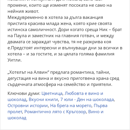
промени, които ще изменят посоката не само на
нейния живот.
Междувременно в хотела за дълга ваканция
пристига красива млада жена, която крие своята
истинска самоличност. Дори когато среща Ник – брат
на Паула и заместник на главния готвач, и между
двамата се зараждат чувства, тя не разкрива коя
е.Предстоят интересни и вълнуващи дни за всички в
хотела – и за гостите, и за цялата голяма фамилия
Уитли.
„Хотелът на Алвин“ предлага романтика, тайни,
дегустация на вина и вкусно приготвена храна сред
сърдечната атмосфера на семейство и приятели.
Ключови думи:
Цветница
,
Любовта е вино и
шоколад
,
Вкусни книги
,
7 юли - Ден на шоколада
,
Островни истории
,
На брега на морето
,
Първа
пролет
,
Романтично лято с Кръгозор
,
Вино и
шоколад