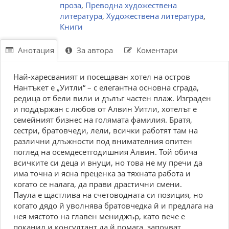
проза
,
Преводна художествена
литература
,
Художествена литература
,
Книги
Анотация
За автора
Коментари
Най-харесваният и посещаван хотел на остров
Нантъкет е „Уитли“ – с елегантна основна сграда,
редица от бели вили и дълъг частен плаж. Изграден
и поддържан с любов от Алвин Уитли, хотелът е
семейният бизнес на голямата фамилия. Братя,
сестри, братовчеди, лели, всички работят там на
различни длъжности под внимателния опитен
поглед на осемдесетгодишния Алвин. Той обича
всичките си деца и внуци, но това не му пречи да
има точна и ясна преценка за тяхната работа и
когато се налага, да прави драстични смени.
Паула е щастлива на счетоводната си позиция, но
когато дядо й уволнява братовчедка й и предлага на
нея мястото на главен мениджър, като вече е
поканил и консултант да й помага, започват