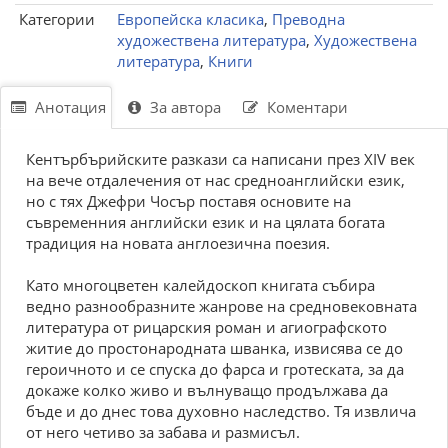
Категории
Европейска класика
,
Преводна
художествена литература
,
Художествена
литература
,
Книги
Анотация
За автора
Коментари
Кентърбърийските разкази са написани през XIV век
на вече отдалечения от нас средноанглийски език,
но с тях Джефри Чосър поставя основите на
съвременния английски език и на цялата богата
традиция на новата англоезична поезия.
Като многоцветен калейдоскоп книгата събира
ведно разнообразните жанрове на средновековната
литература от рицарския роман и агиографското
житие до простонародната шванка, извисява се до
героичното и се спуска до фарса и гротеската, за да
докаже колко живо и вълнуващо продължава да
бъде и до днес това духовно наследство. Тя извлича
от него четиво за забава и размисъл.