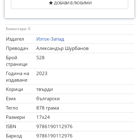
ДОБАВИ В ЛЮБИМИ
Коментари: 0
Издател
Изток-Запад
Преводач
Александър Шурбанов
Брой
528
страници
Година на
2023
издаване
Корици
твърди
Език
български
Тегло
878 грама
Размери
17x24
ISBN
9786190112976
Баркод
9786190112976