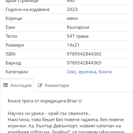
Брой страници
440
Година на издаване
2023
Корици
меки
Език
български
Тегло
547 грама
Размери
14x21
ISBN
9789542844365
Баркод
9789542844365
Категории
Секс, еротика
,
Книги
Анотация
Коментари
Книга трета от поредицата Briar U
Научих си урока – край със свалките…
Наистина, това беше! Без повече гаджета, без повече
игрички. Аз, Хънтър Девънпорт, новият капитан на
хокейния отбор на „Брайър“, се отказвам официално