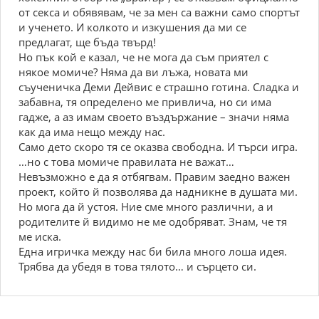
от секса и обявявам, че за мен са важни само спортът
и ученето. И колкото и изкушения да ми се
предлагат, ще бъда твърд!
Но пък кой е казал, че не мога да съм приятел с
някое момиче? Няма да ви лъжа, новата ми
съученичка Деми Дейвис е страшно готина. Сладка и
забавна, тя определено ме привлича, но си има
гадже, а аз имам своето въздържание – значи няма
как да има нещо между нас.
Само дето скоро тя се оказва свободна. И търси игра.
…но с това момиче правилата не важат…
Невъзможно е да я отбягвам. Правим заедно важен
проект, който й позволява да надникне в душата ми.
Но мога да й устоя. Ние сме много различни, а и
родителите й видимо не ме одобряват. Знам, че тя
ме иска.
Една игричка между нас би била много лоша идея.
Трябва да убедя в това тялото… и сърцето си.