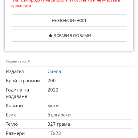
*На този продукт не се прилагат отстъпки и не участва в
промоции
НЕ Е В НАЛИЧНОСТ
ДОБАВИ В ЛЮБИМИ
Коментари: 0
Издател
Сиела
Брой страници
200
Година на
2022
издаване
Корици
меки
Език
български
Тегло
327 грама
Размери
17x23