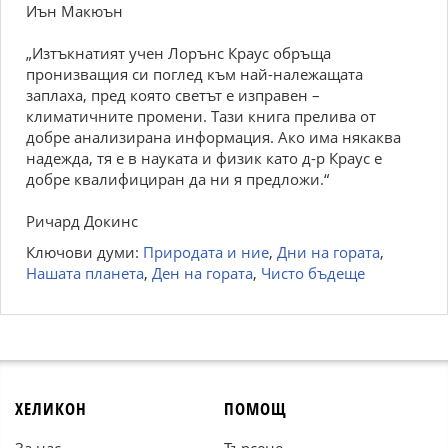
Иън Макюън
„Изтъкнатият учен Лорънс Краус обръща
пронизващия си поглед към най-належащата
заплаха, пред която светът е изправен –
климатичните промени. Тази книга прелива от
добре анализирана информация. Ако има някаква
надежда, тя е в науката и физик като д-р Краус е
добре квалифициран да ни я предложи.“
Ричард Докинс
Ключови думи:
Природата и ние
,
Дни на гората
,
Нашата планета
,
Ден на гората
,
Чисто бъдеще
ХЕЛИКОН
ПОМОЩ