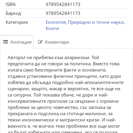
ISBN
9789542841173
Баркод
9789542841173
Категории
Екология
,
Природни и точни науки
,
Книги
Анотация
Коментари
Авторът не прибягва към алармизъм. Той
предпочита да не говори за политика. Вместо това
излага само безспорните факти и основните,
отдавна установени физични принципи, като дори
избягва да обсъжда подробно най-апокалиптичните
сценарии, защото, макар и вероятни, те все още не
са сигурни. Той показва обаче, че дори и най-
консервативните прогнози са свързани с огромни
проблеми за цялото човечество, със заплаха за
прехраната и подслона на стотици милиони, за
тежки икономически и мигрантски кризи. И най-
важното е, че всички тези проблеми все още могат
да бъдат избегнати или смекчени, ако се подходи