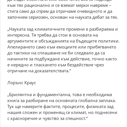
към тях рационално и се вземат мерки навреме –
стига само да спрем да отричаме очевидното и да
започнем сериозен, основан на науката дебат за тях.
„Науката зад климатичните промени е разбираема и
интересна. Тя трябва да стои в основата на
аргументите и обсъжданията на бъдещите политики.
Апелирането само към емоциите или прибягването
до тактики на сплашване не би следвало да са
начините за подбуждане към действие, точно както
е нередно и тласкането към бездействие чрез
отричане на доказателствата.“
Лорънс Краус
„Брилянтна и фундаментална, това е необходима
книга за разбиране на основната глобална заплаха.
Тук ще намерите фактите, процесите, физиката зад
нашия сложен и променящ се климат, но поднесени
с красноречие и чувство за спешност.“