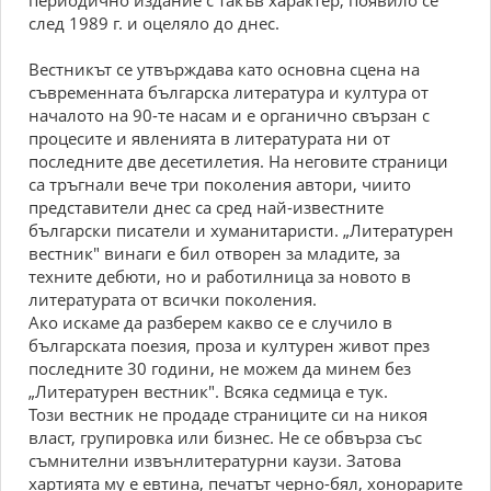
периодично издание с такъв характер, появило се
след 1989 г. и оцеляло до днес.
Вестникът се утвърждава като основна сцена на
съвременната българска литература и култура от
началото на 90-те насам и е органично свързан с
процесите и явленията в литературата ни от
последните две десетилетия. На неговите страници
са тръгнали вече три поколения автори, чиито
представители днес са сред най-известните
български писатели и хуманитаристи. „Литературен
вестник" винаги е бил отворен за младите, за
техните дебюти, но и работилница за новото в
литературата от всички поколения.
Ако искаме да разберем какво се е случило в
българската поезия, проза и културен живот през
последните 30 години, не можем да минем без
„Литературен вестник". Всяка седмица е тук.
Този вестник не продаде страниците си на никоя
власт, групировка или бизнес. Не се обвърза със
съмнителни извънлитературни каузи. Затова
хартията му е евтина, печатът черно-бял, хонорарите