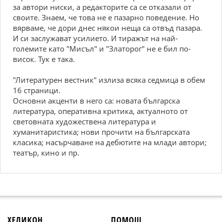
за автори ниски, а редакторите са се отказали от
своите. Знаем, че това не е пазарно поведение. Но
вярваме, че дори днес някои неща са отвъд пазара.
И си заслужават усилието. И тиражът на най-
големите като "Мисъл" и "Златорог" не е бил по-
висок. Тук е така.
"Литературен вестник" излиза всяка седмица в обем
16 страници.
Основни акценти в него са: новата българска
литература, оперативна критика, актуалното от
световната художествена литература и
хуманитаристика; нови прочити на българската
класика; насърчаване на дебютите на млади автори;
театър, кино и пр.
ХЕЛИКОН
ПОМОЩ