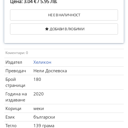
Цена: 3.04 € / 5.95 ЛВ.
НЕ Е В НАЛИЧНОСТ
ДОБАВИ В ЛЮБИМИ
Коментари: 0
Издател
Хеликон
Преводач
Нели Доспевска
Брой
180
страници
Година на
2020
издаване
Корици
меки
Език
български
Тегло
139 грама