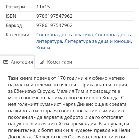
Размери
11x15
ISBN
9786197547962
Баркод
9786197547962
Категории
Световна детска класика
,
Световна детска
литература
,
Литература за деца и юноши
,
Книги
Анотация
Коментари
Тази книга повече от 170 години е любимо четиво
на малки и големи по цял свят. Приказната история
за Ебенизър Скрудж, Малкия Тим и призраците е
много повече от занимателно четиво по Коледа. С
нея големият хуманист Чарлз Дикенс още в средата
на живота си отправя своето послание към идните
поколения - да вярват в доброто и да го отстояват
напук на всички житейски премеждия. Вълнуваща и
пленителна, с богат език и в чудесен превод на Нели
Доспевска, "Коледна песен" сгрява сърцата ни и ни