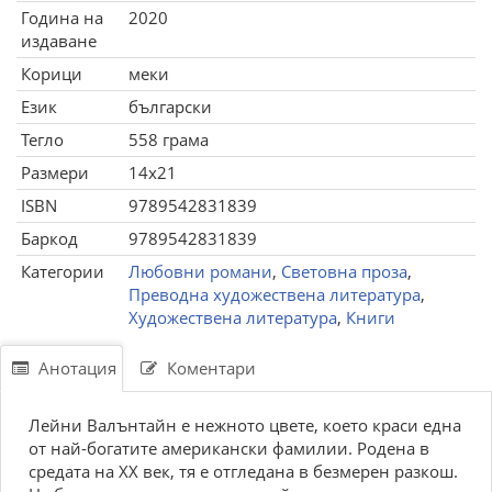
Година на
2020
издаване
Корици
меки
Език
български
Тегло
558 грама
Размери
14x21
ISBN
9789542831839
Баркод
9789542831839
Категории
Любовни романи
,
Световна проза
,
Преводна художествена литература
,
Художествена литература
,
Книги
Анотация
Коментари
Лейни Валънтайн е нежното цвете, което краси една
от най-богатите американски фамилии. Родена в
средата на XX век, тя е отгледана в безмерен разкош.