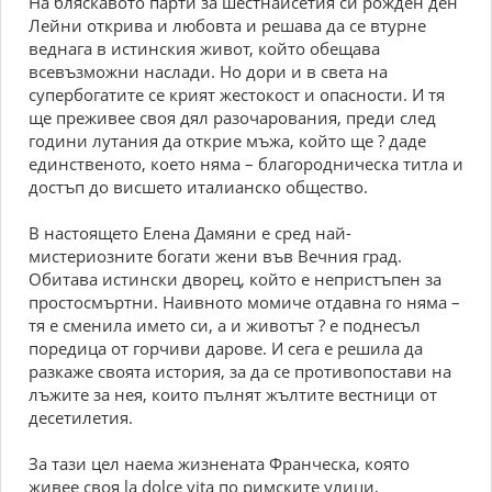
На бляскавото парти за шестнайсетия си рожден ден
Лейни открива и любовта и решава да се втурне
веднага в истинския живот, който обещава
всевъзможни наслади. Но дори и в света на
супербогатите се крият жестокост и опасности. И тя
ще преживее своя дял разочарования, преди след
години лутания да открие мъжа, който ще ? даде
единственото, което няма – благородническа титла и
достъп до висшето италианско общество.
В настоящето Елена Дамяни е сред най-
мистериозните богати жени във Вечния град.
Обитава истински дворец, който е непристъпен за
простосмъртни. Наивното момиче отдавна го няма –
тя е сменила името си, а и животът ? е поднесъл
поредица от горчиви дарове. И сега е решила да
разкаже своята история, за да се противопостави на
лъжите за нея, които пълнят жълтите вестници от
десетилетия.
За тази цел наема жизнената Франческа, която
живее своя la dolce vita по римските улици,