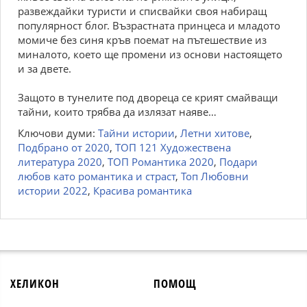
развеждайки туристи и списвайки своя набиращ
популярност блог. Възрастната принцеса и младото
момиче без синя кръв поемат на пътешествие из
миналото, което ще промени из основи настоящето
и за двете.
Защото в тунелите под двореца се крият смайващи
тайни, които трябва да излязат наяве…
Ключови думи:
Тайни истории
,
Летни хитове
,
Подбрано от 2020
,
ТОП 121 Художествена
литература 2020
,
ТОП Романтика 2020
,
Подари
любов като романтика и страст
,
Топ Любовни
истории 2022
,
Красива романтика
ХЕЛИКОН
ПОМОЩ