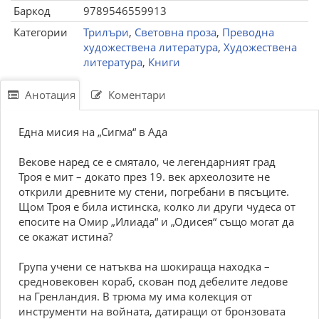
Баркод
9789546559913
Категории
Трилъри
,
Световна проза
,
Преводна
художествена литература
,
Художествена
литература
,
Книги
Анотация
Коментари
Една мисия на „Сигма“ в Ада
Векове наред се е смятало, че легендарният град
Троя е мит – докато през 19. век археолозите не
открили древните му стени, погребани в пясъците.
Щом Троя е била истинска, колко ли други чудеса от
епосите на Омир „Илиада“ и „Одисея“ също могат да
се окажат истина?
Група учени се натъква на шокираща находка –
средновековен кораб, скован под дебелите ледове
на Гренландия. В трюма му има колекция от
инструменти на войната, датиращи от бронзовата