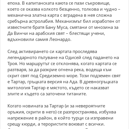
епоха. В капитанската каюта се пази съкровище,
което се оказва колкото безценно, толкова и чудно –
механична златна карта с вградена в нея сложна
сребърна астролабия. Механизмът бил изработен от
известните братя Бану Муса, смятани от мнозина за
Да Винчи на арабския свят – блестящи учени,
вдъхновили самия Леонардо.
След активирането си картата проследява
легендарното пътуване на Одисей след падането на
Троя. Но маршрутът се отклонява, когато картата се
разтваря, за да разкрие огнена река, водеща към
скрит свят под Средиземно море. Този подземен свят
е Тартар, гръцката версия на Ада. В древногръцката
митология Тартар е мястото, където се наказват
злите и където са заточени титаните.
Когато новината за Тартар (и за невероятните
оръжия, скрити в него) се разпространява, избухва
напрежение в район, в който турци са изправени
срещу кюрди, а терористите воюват с всички.