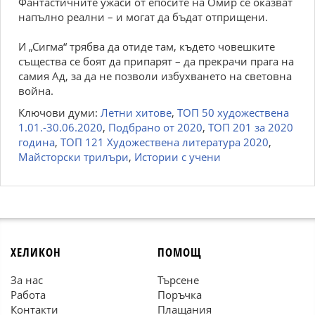
Фантастичните ужаси от епосите на Омир се оказват
напълно реални – и могат да бъдат отприщени.
И „Сигма“ трябва да отиде там, където човешките
същества се боят да припарят – да прекрачи прага на
самия Ад, за да не позволи избухването на световна
война.
Ключови думи:
Летни хитове
,
ТОП 50 художествена
1.01.-30.06.2020
,
Подбрано от 2020
,
ТОП 201 за 2020
година
,
ТОП 121 Художествена литература 2020
,
Майсторски трилъри
,
Истории с учени
ХЕЛИКОН
ПОМОЩ
За нас
Търсене
Работа
Поръчка
Контакти
Плащания