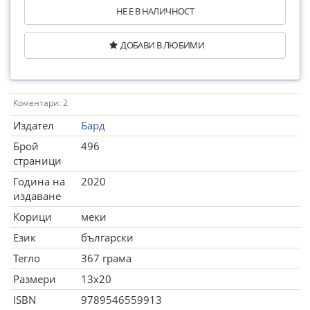
НЕ Е В НАЛИЧНОСТ
ДОБАВИ В ЛЮБИМИ
Коментари: 2
Издател
Бард
Брой
496
страници
Година на
2020
издаване
Корици
меки
Език
български
Тегло
367 грама
Размери
13x20
ISBN
9789546559913