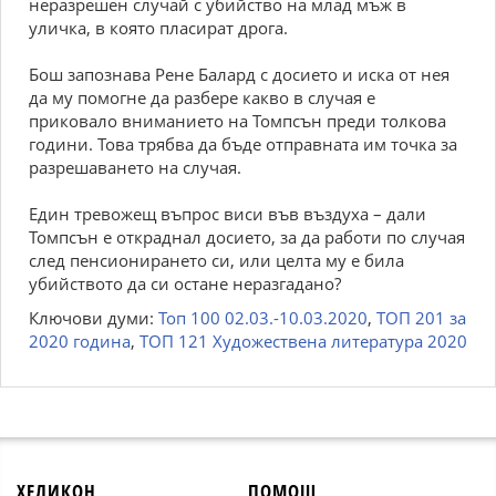
неразрешен случай с убийство на млад мъж в
уличка, в която пласират дрога.
Бош запознава Рене Балард с досието и иска от нея
да му помогне да разбере какво в случая е
приковало вниманието на Томпсън преди толкова
години. Това трябва да бъде отправната им точка за
разрешаването на случая.
Един тревожещ въпрос виси във въздуха – дали
Томпсън е откраднал досието, за да работи по случая
след пенсионирането си, или целта му е била
убийството да си остане неразгадано?
Ключови думи:
Топ 100 02.03.-10.03.2020
,
ТОП 201 за
2020 година
,
ТОП 121 Художествена литература 2020
ХЕЛИКОН
ПОМОЩ