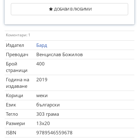
ДОБАВИ В ЛЮБИМИ
Коментари: 1
Издател
Бард
Преводач
Венцислав Божилов
Брой
400
страници
Година на
2019
издаване
Корици
меки
Език
български
Тегло
303 грама
Размери
13x20
ISBN
9789546559678