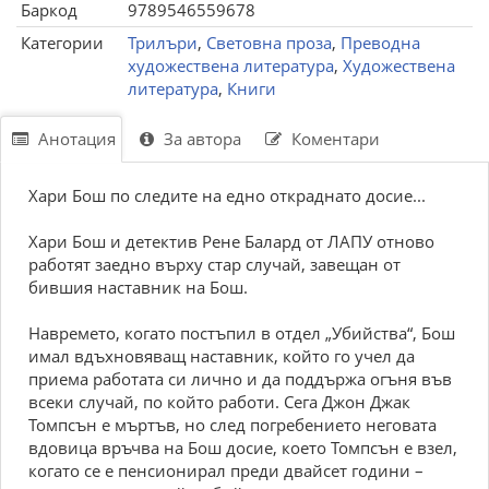
Баркод
9789546559678
Категории
Трилъри
,
Световна проза
,
Преводна
художествена литература
,
Художествена
литература
,
Книги
Анотация
За автора
Коментари
Хари Бош по следите на едно откраднато досие...
Хари Бош и детектив Рене Балард от ЛАПУ отново
работят заедно върху стар случай, завещан от
бившия наставник на Бош.
Навремето, когато постъпил в отдел „Убийства“, Бош
имал вдъхновяващ наставник, който го учел да
приема работата си лично и да поддържа огъня във
всеки случай, по който работи. Сега Джон Джак
Томпсън е мъртъв, но след погребението неговата
вдовица връчва на Бош досие, което Томпсън е взел,
когато се е пенсионирал преди двайсет години –