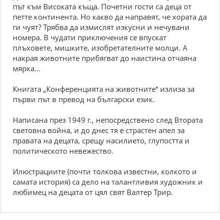
път към Високата къща. Почетни гости са деца от
петте континента. Но какво да направят, че хората да
ги чуят? Трябва да измислят изкусни и нечувани
номера. В чудати приключения се впускат
плъховете, мишките, изобретателните молци. А
накрая животните прибягват до наистина отчаяна
мярка...
Книгата „Конференцията на животните“ излиза за
първи път в превод на български език.
Написана през 1949 г., непосредствено след Втората
световна война, и до днес тя е страстен апел за
правата на децата, срещу насилието, глупостта и
политическото невежество.
Илюстрациите (почти толкова известни, колкото и
самата история) са дело на талантливия художник и
любимец на децата от цял свят Валтер Трир.