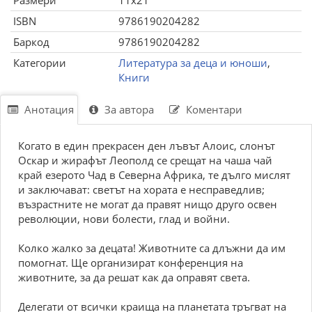
Размери
11x21
ISBN
9786190204282
Баркод
9786190204282
Категории
Литература за деца и юноши
,
Книги
Анотация
За автора
Коментари
Когато в един прекрасен ден лъвът Алоис, слонът
Оскар и жирафът Леополд се срещат на чаша чай
край езерото Чад в Северна Африка, те дълго мислят
и заключават: светът на хората е несправедлив;
възрастните не могат да правят нищо друго освен
революции, нови болести, глад и войни.
Колко жалко за децата! Животните са длъжни да им
помогнат. Ще организират конференция на
животните, за да решат как да оправят света.
Делегати от всички краища на планетата тръгват на