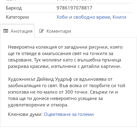
Баркод
9786197078817
Категории
Хоби и свободно време
,
Книги
Анотация
Коментари
Невероятна колекция от загадъчни рисунки, която
ще те отведе в омагьосания свят на точките за
свързване. Тук моливът като с вълшебна пръчица
разкрива красиви, изпълнени с детайли картини.
Художникът Дейвид Уудръф се вдъхновява от
заобикалящия го свят. Във всяка от творбите си той
използва не по-малко от 300 точки. Свържи ги и
това ще ти донесе невероятно усещане за
удовлетворение и отмора.
Ключови думи:
Оцветяване за големи