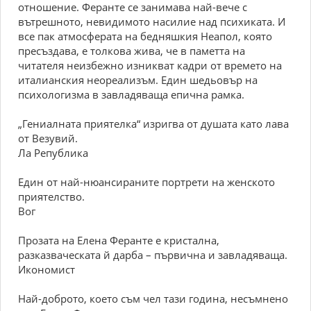
отношение. Феранте се занимава най-вече с
вътрешното, невидимото насилие над психиката. И
все пак атмосферата на бедняшкия Неапол, която
пресъздава, е толкова жива, че в паметта на
читателя неизбежно изникват кадри от времето на
италианския неореализъм. Един шедьовър на
психологизма в завладяваща епична рамка.
„Гениалната приятелка“ изригва от душата като лава
от Везувий.
Ла Република
Един от най-нюансираните портрети на женското
приятелство.
Вог
Прозата на Елена Феранте е кристална,
разказваческата й дарба – първична и завладяваща.
Икономист
Най-доброто, което съм чел тази година, несъмнено