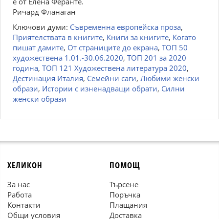
е от Елена Феранте.
Ричард Фланаган
Ключови думи:
Съвременна европейска проза
,
Приятелствата в книгите
,
Книги за книгите
,
Когато
пишат дамите
,
От страниците до екрана
,
ТОП 50
художествена 1.01.-30.06.2020
,
ТОП 201 за 2020
година
,
ТОП 121 Художествена литература 2020
,
Дестинация Италия
,
Семейни саги
,
Любими женски
образи
,
Истории с изненадващи обрати
,
Силни
женски образи
ХЕЛИКОН
ПОМОЩ
За нас
Търсене
Работа
Поръчка
Контакти
Плащания
Общи условия
Доставка