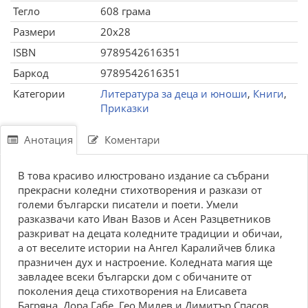
Тегло
608 грама
Размери
20x28
ISBN
9789542616351
Баркод
9789542616351
Категории
Литература за деца и юноши
,
Книги
,
Приказки
Анотация
Коментари
В това красиво илюстровано издание са събрани
прекрасни коледни стихотворения и разкази от
големи български писатели и поети. Умели
разказвачи като Иван Вазов и Асен Разцветников
разкриват на децата коледните традиции и обичаи,
а от веселите истории на Ангел Каралийчев блика
празничен дух и настроение. Коледната магия ще
завладее всеки български дом с обичаните от
поколения деца стихотворения на Елисавета
Багряна, Дора Габе, Гео Милев и Димитър Спасов.