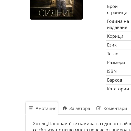
Брой
страници
Година на
издаване
Корици
Език
Тегло
Размери
ISBN
Баркод
Категории
Анотация
За автора
Коментари
Хотел „Панорама“ се намира на едно от най-к
се сблъскат с нещо много повече от природна