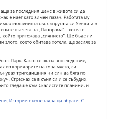
хваща за последния шанс в живота си да
жак е нает като зимен пазач. Работата му
аимоотношенията със съпругата си Уенди и в
ените кътчета на „Панорама“ – хотел с
, който притежава „сиянието“. Ще бъде ли
и злото, което обитава хотела, ще засияе за
стес Парк. Както се оказа впоследствие,
ах из коридорите на това място, си
сънувах тригодишния ни син да бяга по
уч. Стреснах се в съня си и се събудих.
 който гледаше към Скалистите планини, и
ени
,
Истории с изненадващи обрати
,
С