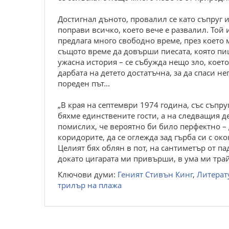
Достигнал дъното, провалил се като съпруг и
поправи всичко, което вече е развалил. Той 
предлага много свободно време, през което 
същото време да довърши пиесата, която пиш
ужасна история – се събужда нещо зло, коет
дарбата на детето достатъчна, за да спаси н
пореден път...
„В края на септември 1974 година, със съпру
бяхме единствените гости, а на следващия де
помислих, че вероятно би било перфектно – 
коридорите, да се оглежда зад гърба си с ок
Целият бях облян в пот, на сантиметър от па
докато цигарата ми привърши, в ума ми трай
Ключови думи:
Геният Стивън Кинг
,
Литерат
трилър на плажа