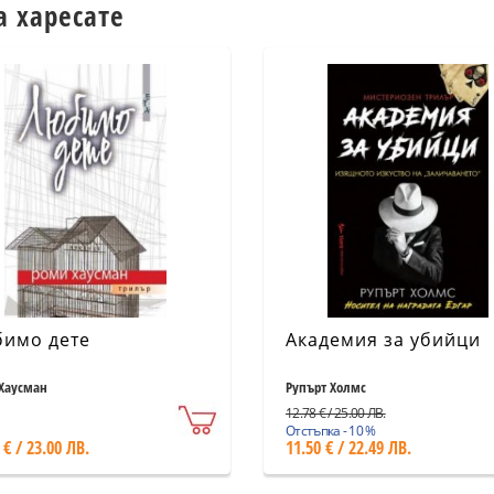
а харесате
имо дете
Академия за убийци
Хаусман
Рупърт Холмс
12.78 € / 25.00 ЛВ.
Отстъпка - 10 %
 € / 23.00 ЛВ.
11.50 € / 22.49 ЛВ.