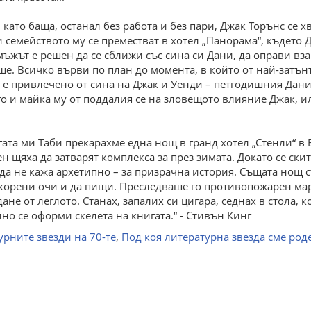
 като баща, останал без работа и без пари, Джак Торънс се 
и семейството му се преместват в хотел „Панорама“, където Д
мъжът е решен да се сближи със сина си Дани, да оправи вз
е. Всичко върви по план до момента, в който от най-затънт
о е привлечено от сина на Джак и Уенди – петгодишния Дани
его и майка му от поддалия се на зловещото влияние Джак, ил
гата ми Таби прекарахме една нощ в гранд хотел „Стенли“ в Е
н щяха да затварят комплекса за през зимата. Докато се скит
да не кажа архетипно – за призрачна история. Същата нощ 
окорени очи и да пищи. Преследваше го противопожарен марк
дане от леглото. Станах, запалих си цигара, седнах в стола,
но се оформи скелета на книгата.“ - Стивън Кинг
урните звезди на 70-те
,
Под коя литературна звезда сме род