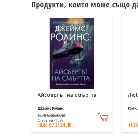
Продукти, които може също д
Айсбергът на смъртта
Люб
Джеймс Ролинс
Роми 
12.78 € / 25.00 ЛВ.
Отстъпка - 15 %
10.86 € / 21.24 ЛВ.
11.76