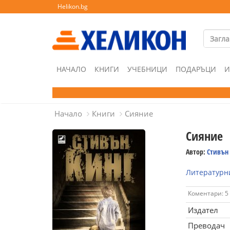
Helikon.bg
НАЧАЛО
КНИГИ
УЧЕБНИЦИ
ПОДАРЪЦИ
И
Начало
Книги
Сияние
Сияние
Автор:
Стивън
Литературни
Коментари: 5
Издател
Преводач