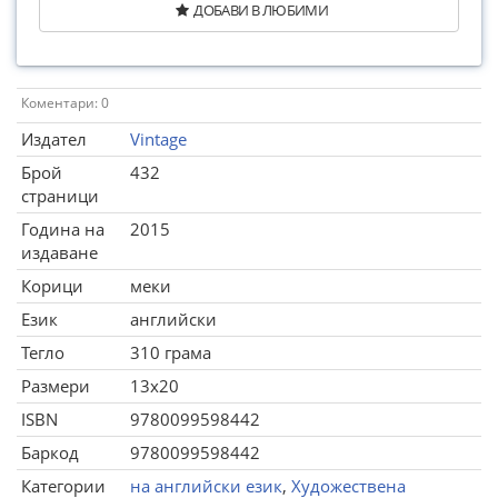
ДОБАВИ В ЛЮБИМИ
Коментари: 0
Издател
Vintage
Брой
432
страници
Година на
2015
издаване
Корици
меки
Език
английски
Тегло
310 грама
Размери
13x20
ISBN
9780099598442
Баркод
9780099598442
Категории
на английски език
,
Художествена