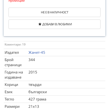
промоции
НЕ Е В НАЛИЧНОСТ
ДОБАВИ В ЛЮБИМИ
Коментари: 19
Издател
Жанет-45
Брой
344
страници
Година на
2015
издаване
Корици
твърди
Език
български
Тегло
427 грама
Размери
21x13