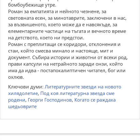
бомбоубежище утре.
Роман за емпатията и нейното чезнене, за
световната есен, за минотаврите, заключени в нас,
за възвишеното, което може да е навсякъде, за
елементарните частици на тъгата и вечното време
на детството, което ни предстои.
Роман с преплитащи се коридори, отклонения и
стаи, който смесва минало и настояще, мит и
документ. Събира истории и животни от всеки род,
прави капсули на нетрайното заради онзи, който
има да идва - постапокалиптичен читател, бог или
охлюв.
Ключови думи:
Литературните звезди на новото
хилядолетие
,
Под коя литературна звезда сме
родени
,
Георги Господинов
,
Когато се раждаха
шедьоврите