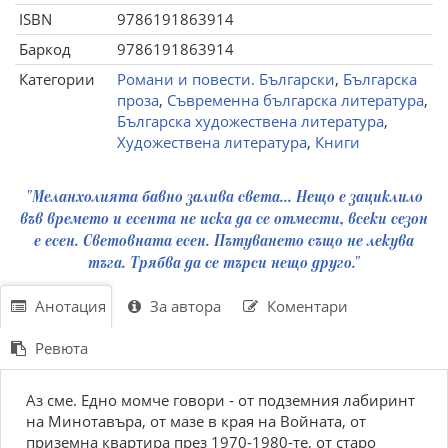
ISBN
9786191863914
Баркод
9786191863914
Категории
Романи и повести. Български
,
Българска
проза
,
Съвременна българска литература
,
Българска художествена литература
,
Художествена литература
,
Книги
"Меланхолията бавно залива света... Нещо е зациклило
във времето и есента не иска да се отмести, всеки сезон
е есен. Световната есен. Пътуването също не лекува
тъга. Трябва да се търси нещо друго."
Анотация
За автора
Коментари
Ревюта
Аз сме. Едно момче говори - от подземния лабиринт
на Минотавъра, от мазе в края на Войната, от
приземна квартира през 1970-1980-те, от старо