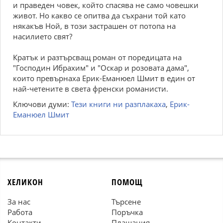
и праведен човек, който спасява не само човешки
живот. Но какво се опитва да съхрани той като
някакъв Ной, в този застрашен от потопа на
насилието свят?
Кратък и разтърсващ роман от поредицата на
"Господин Ибрахим" и "Оскар и розовата дама",
които превърнаха Ерик-Еманюел Шмит в един от
най-четените в света френски романисти.
Ключови думи:
Тези книги ни разплакаха
,
Ерик-
Еманюел Шмит
ХЕЛИКОН
ПОМОЩ
За нас
Търсене
Работа
Поръчка
Контакти
Плащания