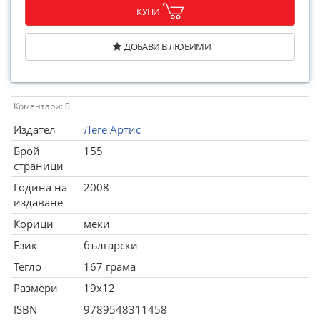
КУПИ
ДОБАВИ В ЛЮБИМИ
Коментари: 0
Издател
Леге Артис
Брой
155
страници
Година на
2008
издаване
Корици
меки
Език
български
Тегло
167 грама
Размери
19x12
ISBN
9789548311458