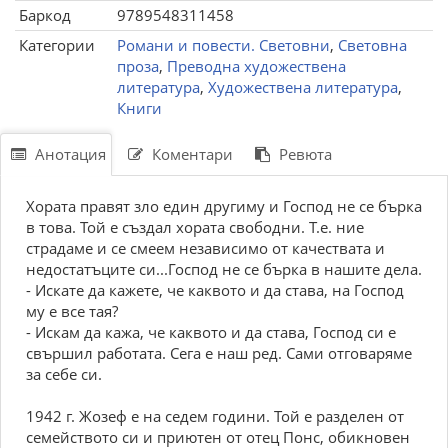
Баркод
9789548311458
Категории
Романи и повести. Световни
,
Световна
проза
,
Преводна художествена
литература
,
Художествена литература
,
Книги
Анотация
Коментари
Ревюта
Хората правят зло един другиму и Господ не се бърка
в това. Той е създал хората свободни. Т.е. ние
страдаме и се смеем независимо от качествата и
недостатъците си...Господ не се бърка в нашите дела.
- Искате да кажете, че каквото и да става, на Господ
му е все тая?
- Искам да кажа, че каквото и да става, Господ си е
свършил работата. Сега е наш ред. Сами отговаряме
за себе си.
1942 г. Жозеф е на седем години. Той е разделен от
семейството си и приютен от отец Понс, обикновен