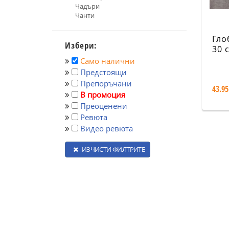
Чадъри
Чанти
Гло
Избери:
30 
физ
Само налични
Предстоящи
Препоръчани
43.95
В промоция
Преоценени
Ревюта
Видео ревюта
ИЗЧИСТИ ФИЛТРИТЕ