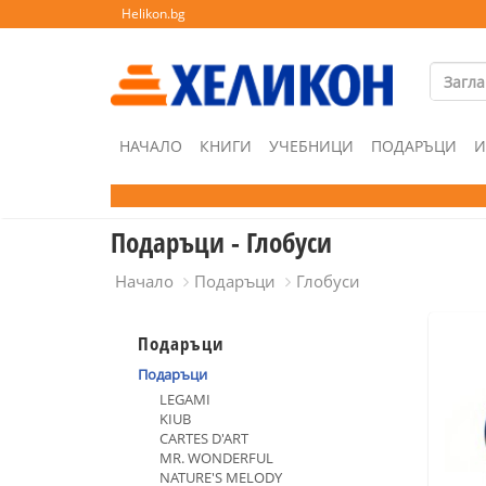
Helikon.bg
НАЧАЛО
КНИГИ
УЧЕБНИЦИ
ПОДАРЪЦИ
И
Подаръци - Глобуси
Начало
Подаръци
Глобуси
Подаръци
Подаръци
LEGAMI
KIUB
CARTES D'ART
MR. WONDERFUL
NATURE'S MELODY