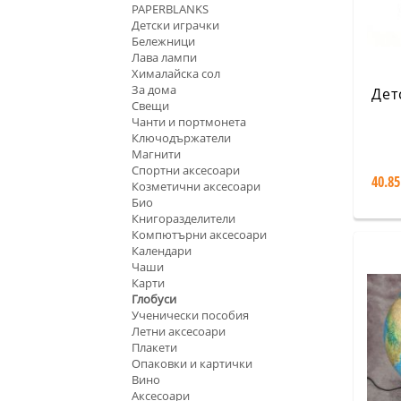
PAPERBLANKS
Детски играчки
Бележници
Лава лампи
Хималайска сол
За дома
Дет
Свещи
Чанти и портмонета
Ключодържатели
Магнити
Спортни аксесоари
40.85
Козметични аксесоари
Био
Книгоразделители
Компютърни аксесоари
Календари
Чаши
Карти
Глобуси
Ученически пособия
Летни аксесоари
Плакети
Опаковки и картички
Вино
Аксесоари