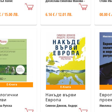
ндове печелят
социалните
финан
ъл Холис
Десислава Емилова Манова -
Стоян Ив
Георгиева
ече
медии
спом
разми
€ / 15.00 ЛВ.
6.14 € / 12.01 ЛВ.
00.00 € 
Е-Книга
Е-Книга
логични
Накъде върви
Евро
иви
Европа
проек
полит
ра Рупска
Симеон Дянков, Андерс
Ивелина 
Аслунд
норм