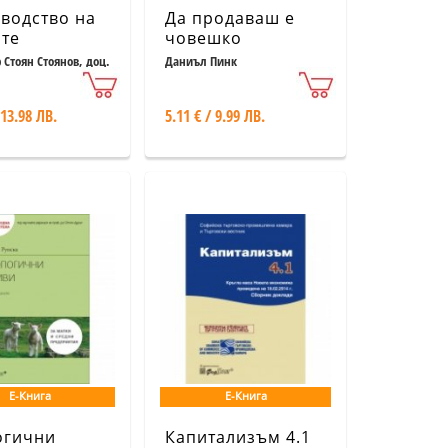
водство на
Да продаваш е
те
човешко
 Стоян Стоянов, доц.
Даниъл Пинк
на Пожаревска, гл.
Лилия Рангелова
 13.98 ЛВ.
5.11 € / 9.99 ЛВ.
Е-Книга
Е-Книга
огични
Капитализъм 4.1