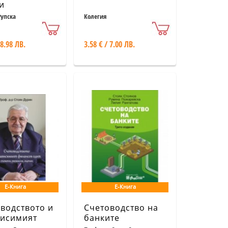
и
Рупска
Колегия
 8.98 ЛВ.
3.58 € / 7.00 ЛВ.
Е-Книга
Е-Книга
водството и
Счетоводство на
висимият
банките