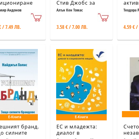
ициониране
Стив Джобс за
актив
бизнеса
мир Андонов
Алън Кен Томас
Теодора 
€ / 7.49 ЛВ.
3.58 € / 7.00 ЛВ.
4.59 € /
Е-Книга
Е-Книга
ешният бранд.
ЕС и младежта:
Счето
о силните
диалог в
неза