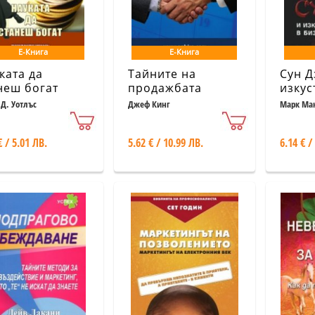
Е-Книга
Е-Книга
ката да
Тайните на
Сун Д
неш богат
продажбата
изкус
война
 Д. Уотлъс
Джеф Кинг
Марк Ма
бизн
€ / 5.01 ЛВ.
5.62 € / 10.99 ЛВ.
6.14 € /