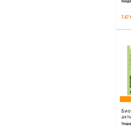
бра
Найдж
пов
7.67 
Био
акт
Теодо