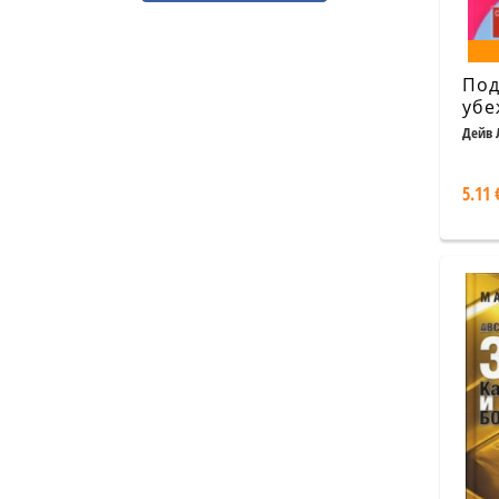
Под
убе
Дейв 
5.11 