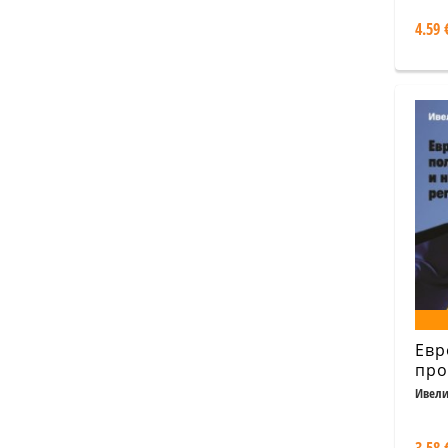
4.59 
Евр
про
пол
Ивели
нор
рег