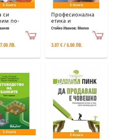
Е-Книга
Е-Книга
а си
Професионална
рим по-
етика и
 работа в
туристическо
ванов
Стойко Иванов; Милко
Иванов
ария?
поведение
 7.00 ЛВ.
3.07 € / 6.00 ЛВ.
Е-Книга
Е-Книга