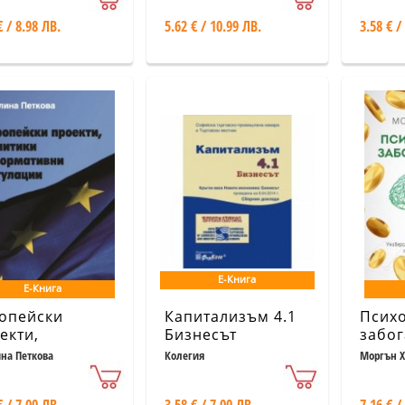
регу
€ / 8.98 ЛВ.
5.62 € / 10.99 ЛВ.
3.58 € /
Е-Книга
Е-Книга
опейски
Капитализъм 4.1
Психо
екти,
Бизнесът
забог
итики и
на Петкова
Колегия
Моргън Х
мативни
улации