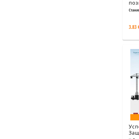
поз
Стани
3.83 
Усп
Защ