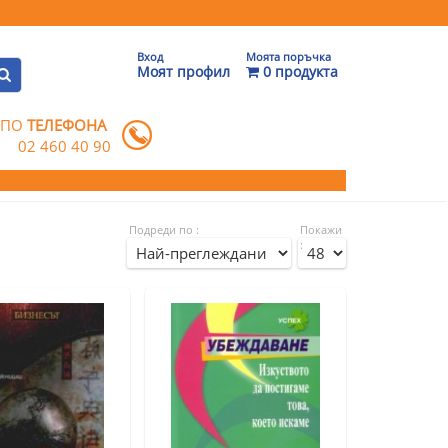
Вход
Моята поръчка
Моят профил
0 продукта
 ПО
ТЕЛЕФОНА
02 460 40 90
Подреди по :
Покажи
: