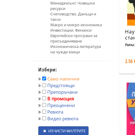
Мениджмънт. Човешки
ресурси
Счетоводство. Данъци и
такси
Макро и микро икономика
Инвестиции. Финанси
Нау
Европейски програми за
ста
присъединяване
Уолъс
Икономическа литература
на чужди езици
2.56 
Избери:
Само налични
Предстоящи
Препоръчани
В промоция
Преоценени
Ревюта
Видео ревюта
ИЗЧИСТИ ФИЛТРИТЕ