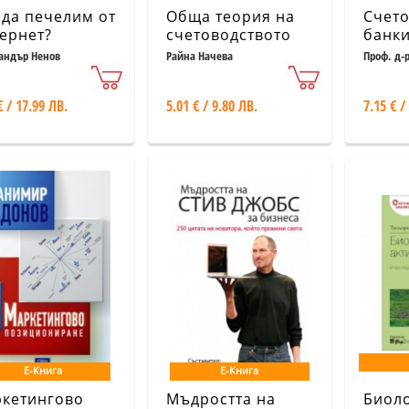
 да печелим от
Обща теория на
Счето
ернет?
счетоводството
банки
андър Ненов
Райна Начева
Проф. д-р
д-р Румя
ас. д-р 
€ / 17.99 ЛВ.
5.01 € / 9.80 ЛВ.
7.15 € /
Е-Книга
Е-Книга
кетингово
Мъдростта на
Биол