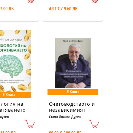
лации
България
 7.00 ЛВ.
4.91 € / 9.60 ЛВ.
Е-Книга
Е-Книга
логия на
Счетоводството и
атяването
независимият
финансов одит -
аузел
Стоян Иванов Дурин
спомени,
размисли, оценки