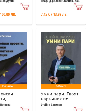
сов одит -
анов Дурин
Проф. д-р Стоян Стоянов, доц.
д-р Румяна Пожаревска, гл.
ени,
ас. д-р Лилия Рангелова
сли, оценки
/ 00.00 ЛВ.
7.15 € / 13.98 ЛВ.
Е-Книга
Е-Книга
пейски
Умни пари. Твоят
ти,
наръчник по
ики и
лични финанси и
Петкова
Стойне Василев
ативни
инвестиране в