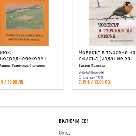
июк.
Човекът в търсене на
носредновековен
смисъл (издание за
илен комплекс
млади читатели)
Рашев; Станислав Станилов;
Виктор Франкъл
мир Стойчев
7.95 € / 15.55 ЛВ.
Отстъпка - 10 %
 € / 39.00 ЛВ.
7.15 € / 13.98 ЛВ.
ВКЛЮЧИ СЕ!
Вход