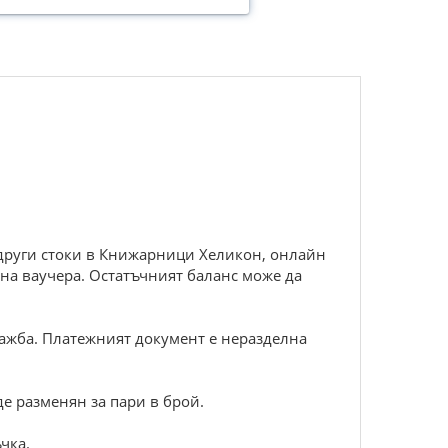
 други стоки в Книжарници Хеликон, онлайн
 на ваучера. Остатъчният баланс може да
одажба. Платежният документ е неразделна
де разменян за пари в брой.
чка.