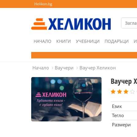
Helikon.bg
НАЧАЛО
КНИГИ
УЧЕБНИЦИ
ПОДАРЪЦИ
И
Начало
Ваучери
Ваучер Хеликон
Ваучер 
Език
Тегло
Размери