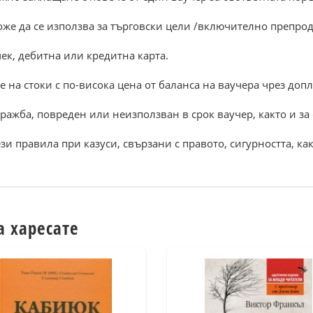
може да се използва за търговски цели /включително препро
ек, дебитна или кредитна карта.
е на стоки с по-висока цена от баланса на ваучера чрез доп
кражба, повреден или неизползван в срок ваучер, както и за
зи правила при казуси, свързани с правото, сигурността, ка
а харесате