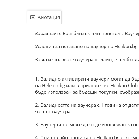
Анотация
Зарадвайте Ваш близък или приятел с Ваучер
Условия за ползване на ваучер на Helikon.bg:
За да използвате ваучера онлайн, е необходи
1. Валидно активирани ваучери могат да бъ
на Helikon.bg или в приложение Helikon Clu
бъде използван за бъдещи покупки, съобраз
2. Валидността на ваучера е 1 година от дат
част от ваучера.
3. Ваучерът не може да бъде използван за по
4. При онлайн поръчка на Helikon.bg е възм