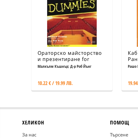
Ораторско майсторство
Каб
и презентиране for
Ран
Dummies
мог
Малкълм Къшнър; Д-р Роб Йънг
Рашо 
Стани
10.22 € / 19.99 ЛВ.
19.94
ХЕЛИКОН
ПОМОЩ
За нас
Търсене