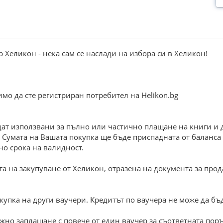
 Хеликон - нека сам се наслади на избора си в Хеликон!
мо да сте регистриран потребител на Helikon.bg
дат използвани за пълно или частично плащане на книги и
b. Сумата на Вашата покупка ще бъде приспадната от баланса
но срока на валидност.
ата на закупуване от Хеликон, отразена на документа за пр
купка на други ваучери. Кредитът по ваучера не може да бъ
ожно заплащане с повече от един ваучер за съответната поръ