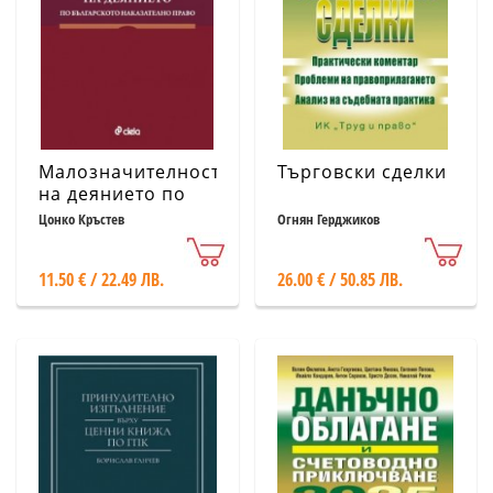
Малозначителност
Търговски сделки
на деянието по
българското
Цонко Кръстев
Огнян Герджиков
наказателно
право
11.50 € / 22.49 ЛВ.
26.00 € / 50.85 ЛВ.