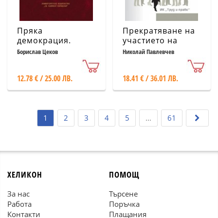
Пряка
Прекратяване на
демокрация.
участието на
Проблеми и
длъжника в
Борислав Цеков
Николай Павлевчев
рестрикции
търговски
дружества поради
12.78 € / 25.00 ЛВ.
18.41 € / 36.01 ЛВ.
несъстоятелност
1
2
3
4
5
...
61
ХЕЛИКОН
ПОМОЩ
За нас
Търсене
Работа
Поръчка
Контакти
Плащания