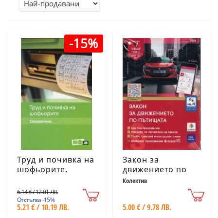
-15%
Труд и почивка на
Закон за
шофьорите.
движението по
Справочник
пътищата / 2026
Колектив
6.14 € / 12.01 ЛВ.
Отстъпка -15%
5.21 € / 10.19 ЛВ.
5.00 € / 9.78 ЛВ.