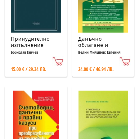
Принудително
Данъчно
изпълнение
облагане и
върху ценни
счетоводно
Борислав Ганчев
Велин Филипов; Евгения
Попова; Ивайло Кондарев и
книжа по ГПК
приключване
др.
2025
15.00 € / 29.34 ЛВ.
24.00 € / 46.94 ЛВ.