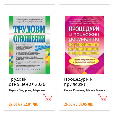
Трудови
Процедури и
отношения 2026.
приложни
Книга-годишник
документи по
Лариса Тодорова; Мариана
Савин Ковачев; Милка Гечева
Василева; Теодора Дичева;
и др.
(с достъп до
устройство на
Марио Първанов
специализиран
територията и
27.00 € / 52.81 ЛВ.
26.00 € / 50.85 ЛВ.
сайт)
строителството