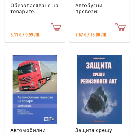
Обезопасяване на
Автобусни
товарите.
превози:
Справочник
обществен,
международен, за
собствена сметка
5.11 € / 9.99 ЛВ.
7.67 € / 15.00 ЛВ.
(474 въпроса)
Автомобилни
Защита срещу