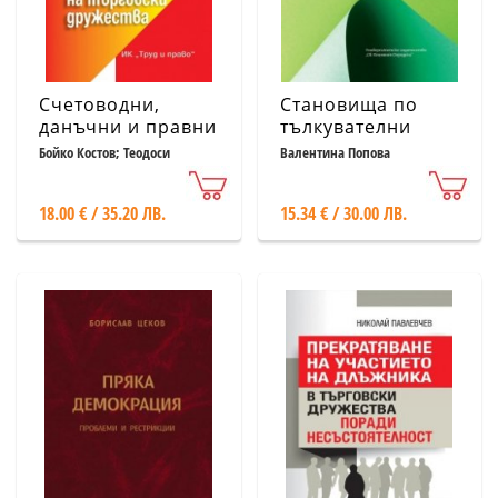
Счетоводни,
Становища по
данъчни и правни
тълкувателни
казуси при
дела на ВКС и по
Бойко Костов; Теодоси
Валентина Попова
Георгиев
преобразуването
Конституционни
на търговски
дела на
18.00 € / 35.20 ЛВ.
15.34 € / 30.00 ЛВ.
дружества
Конституционния
съд