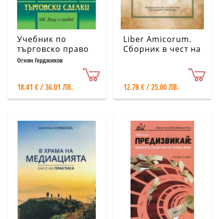
Учебник по
Liber Amicorum.
търговско право
Сборник в чест на
Ч.2: Търговски
доц. д-р Юлия
Огнян Герджиков
сделки
Захариева
18.41 € / 36.01 ЛВ.
12.78 € / 25.00 ЛВ.