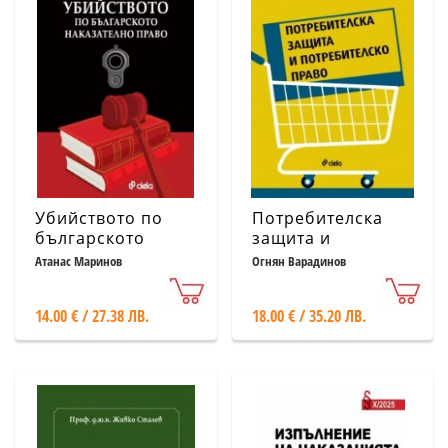
Убийството по
Потребителска
българското
защита и
наказателно
потребителско
Атанас Маринов
Огнян Варадинов
право
право
14.00 € / 27.38 ЛВ.
18.00 € / 35.20 ЛВ.