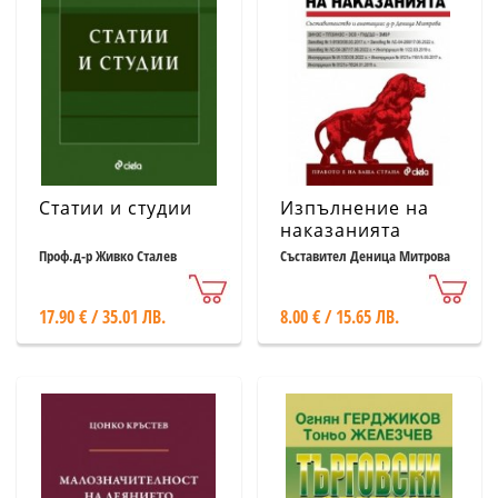
Статии и студии
Изпълнение на
наказанията
Х/2025
Проф.д-р Живко Сталев
Съставител Деница Митрова
17.90 € / 35.01 ЛВ.
8.00 € / 15.65 ЛВ.