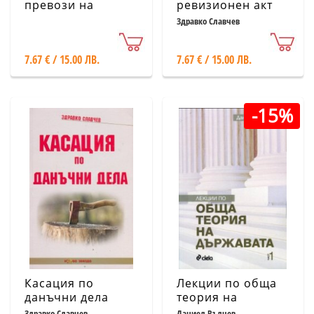
превози на
ревизионен акт
товари:
Здравко Славчев
обществен,
международен, за
7.67 € / 15.00 ЛВ.
7.67 € / 15.00 ЛВ.
собствена сметка
(530 въпроса)
-15%
Касация по
Лекции по обща
данъчни дела
теория на
държавата
Здравко Славчев
Даниел Вълчев