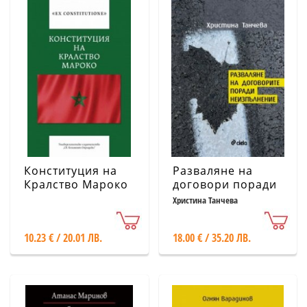
Конституция на
Разваляне на
Кралство Мароко
договори поради
неизпълнение
Христина Танчева
10.23 € / 20.01 ЛВ.
18.00 € / 35.20 ЛВ.