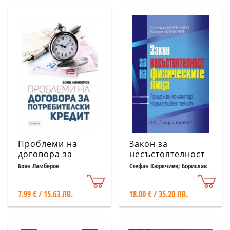
Проблеми на
Закон за
договора за
несъстоятелност
потребителски
на физическите
Боян Ламберов
Стефан Кюркчиев; Борислав
Ганчев
кредит
лица
7.99 € / 15.63 ЛВ.
18.00 € / 35.20 ЛВ.