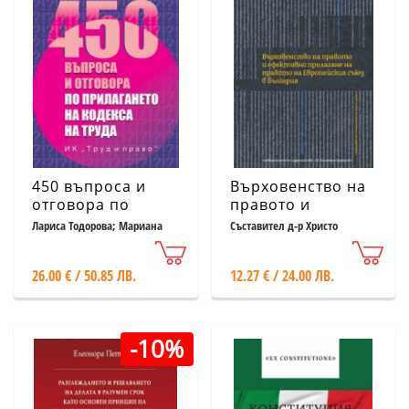
450 въпроса и
Върховенство на
отговора по
правото и
прилагането на
ефективно
Лариса Тодорова; Мариана
Съставител д-р Христо
Василева; Теодора Дичева
Христов
Кодекса на труда
прилагане на
правото на
26.00 € / 50.85 ЛВ.
12.27 € / 24.00 ЛВ.
Европейския
съюз в България
-10%