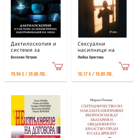
Дактилоскопия и
Сексуални
системи за
насилници на
биометрична
деца
Веселин Петров
Любка Христова
идентификация на
лица
19.94 € / 39.00 ЛВ.
10.17 € / 19.89 ЛВ.