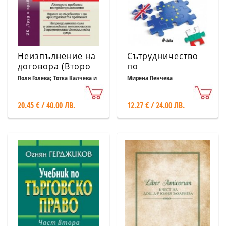
Неизпълнение на
Сътрудничество
договора (Второ
по
актуализирано и
наказателноправни
Поля Голева; Тотка Калчева и
Мирена Пенчева
др.
допълнено
въпроси между
издание)
България и
20.45 € / 40.00 ЛВ.
12.27 € / 24.00 ЛВ.
Обединеното
кралство преди и
след Брекзит