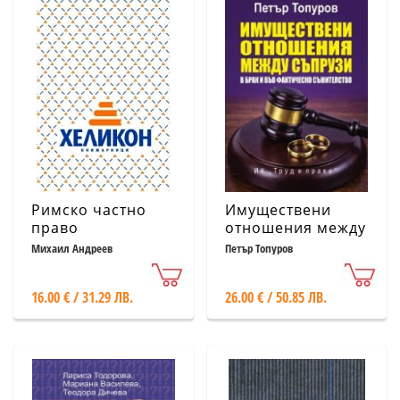
Римско частно
Имуществени
право
отношения между
съпрузи в брак и
Михаил Андреев
Петър Топуров
във фактическо
съжителство
16.00 € / 31.29 ЛВ.
26.00 € / 50.85 ЛВ.