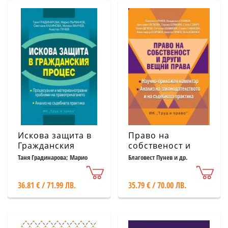
Искова защита в
Право на
Гражданския
собственост и
процес
други вещни
Таня Градинарова; Марио
Благовест Пунев и др.
Първанов и др.
права
36.81 € / 71.99 ЛВ.
35.79 € / 70.00 ЛВ.