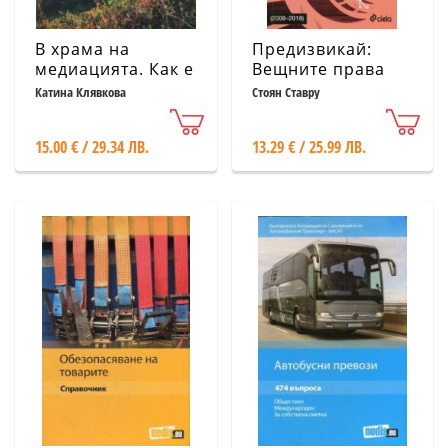
В храма на
Предизвикай:
медиацията. Как е
Вещните права
на практика
върху чужда вещ
Катина Клявкова
Стоян Ставру
(2008-2018)
15.00 € / 29.34 ЛВ.
13.29 € / 25.99 ЛВ.