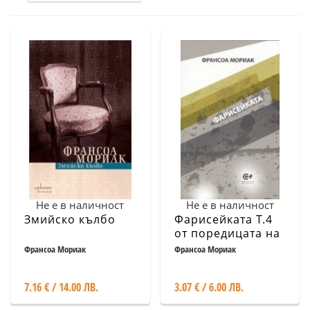
Не е в наличност
Не е в наличност
Змийско кълбо
Фарисейката Т.4
от поредицата на
Франсоа Мориак
Франсоа Мориак
Франсоа Мориак
7.16 € / 14.00 ЛВ.
3.07 € / 6.00 ЛВ.