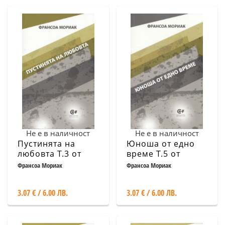
Не е в наличност
Не е в наличност
Пустинята на
Юноша от едно
любовта Т.3 от
време Т.5 от
поредицата на
поредицата на
Франсоа Мориак
Франсоа Мориак
Франсоа Мориак
Франсоа Мориак
3.07 € / 6.00 ЛВ.
3.07 € / 6.00 ЛВ.