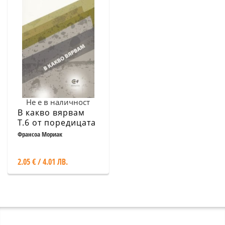
Не е в наличност
В какво вярвам
Т.6 от поредицата
на Франсоа
Франсоа Мориак
Мориак
2.05 € / 4.01 ЛВ.