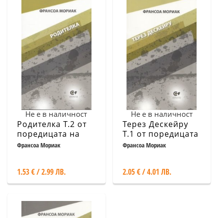
Не е в наличност
Не е в наличност
Родителка Т.2 от
Терез Дескейру
поредицата на
Т.1 от поредицата
Франсоа Мориак
на Франсоа
Франсоа Мориак
Франсоа Мориак
Мориак
1.53 € / 2.99 ЛВ.
2.05 € / 4.01 ЛВ.