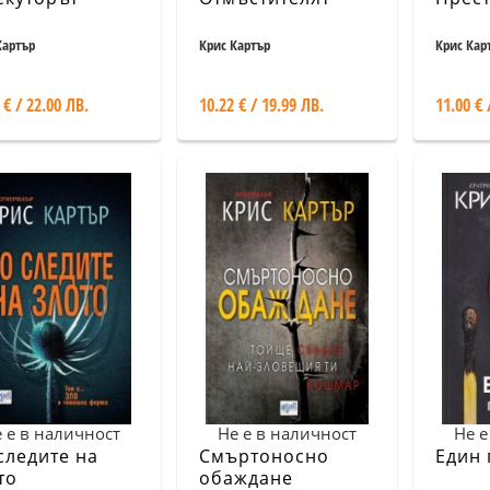
Картър
Крис Картър
Крис Кар
 € / 22.00 ЛВ.
10.22 € / 19.99 ЛВ.
11.00 € 
 е в наличност
Не е в наличност
Не е
следите на
Смъртоносно
Един 
то
обаждане