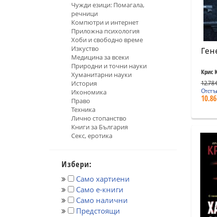
Чужди езици: Помагала,
речници
Компютри и интернет
Приложна психология
Хоби и свободно време
Изкуство
Ген
Медицина за всеки
Природни и точни науки
Крис 
Хуманитарни науки
История
12.78 €
Отстъ
Икономика
10.86
Право
Техника
Лично стопанство
Книги за България
Секс, еротика
Избери:
Само хартиени
Само е-книги
Само налични
Предстоящи