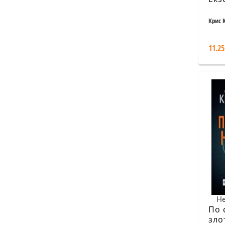
Крис 
11.25
Не
По 
зло