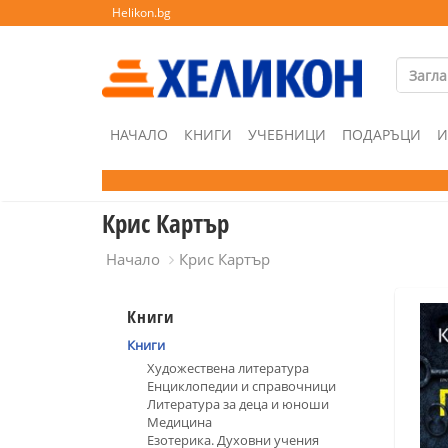
Helikon.bg
НАЧАЛО
КНИГИ
УЧЕБНИЦИ
ПОДАРЪЦИ
И
Крис Картър
Начало
Крис Картър
Книги
Книги
Художествена литература
Енциклопедии и справочници
Литература за деца и юноши
Медицина
Езотерика. Духовни учения