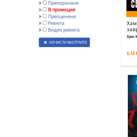
Препоръчани
В промоция
Преоценени
Ревюта
Хам
зав
Видео ревюта
Крис 
ИЗЧИСТИ ФИЛТРИТЕ
6.14 