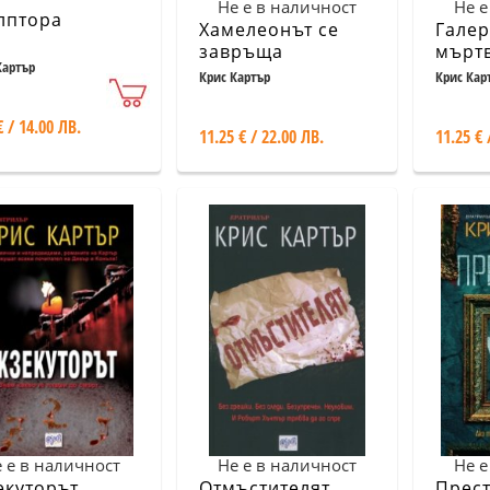
Не е в наличност
Не е
лптора
Хамелеонът се
Галер
завръща
мърт
Картър
Крис Картър
Крис Кар
€ / 14.00 ЛВ.
11.25 € / 22.00 ЛВ.
11.25 € 
 е в наличност
Не е в наличност
Не е
екуторът
Отмъстителят
Прес