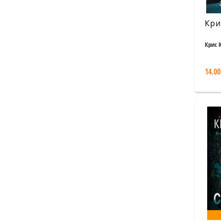
Кри
Крис 
14.00