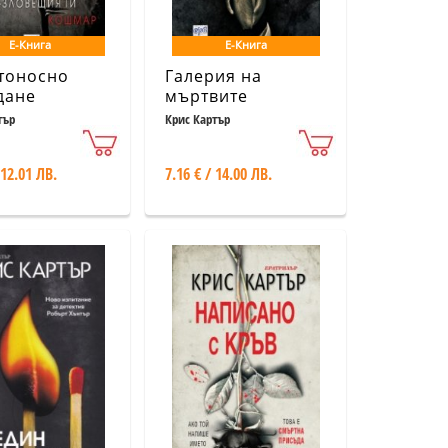
Е-Книга
Е-Книга
тоносно
Галерия на
дане
мъртвите
тър
Крис Картър
 12.01 ЛВ.
7.16 € / 14.00 ЛВ.