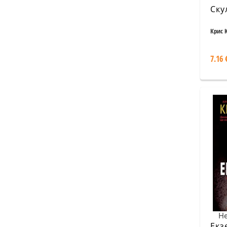
Ску
Крис 
7.16 
Не
Екз