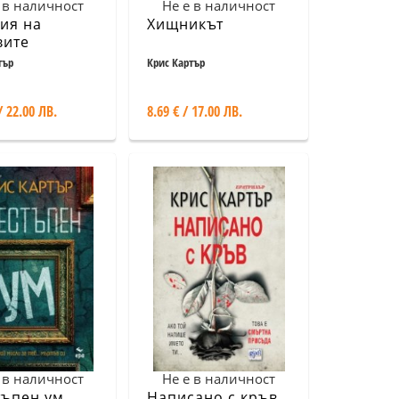
 в наличност
Не е в наличност
ия на
Хищникът
вите
тър
Крис Картър
/ 22.00 ЛВ.
8.69 € / 17.00 ЛВ.
 в наличност
Не е в наличност
тъпен ум
Написано с кръв