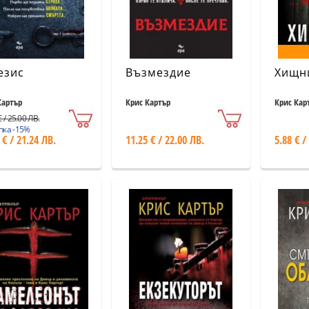
езис
Възмездие
Хищн
Картър
Крис Картър
Крис Кар
 / 25.00 ЛВ.
пка -15%
 € / 21.24 ЛВ.
11.25 € / 22.00 ЛВ.
5.88 € /