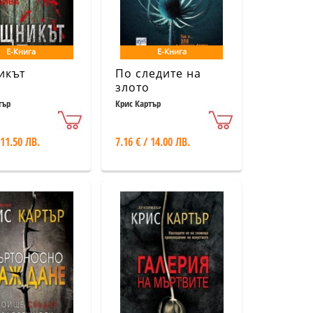
Е-Книга
Е-Книга
икът
По следите на
злото
тър
Крис Картър
 11.50 ЛВ.
7.16 € / 14.00 ЛВ.