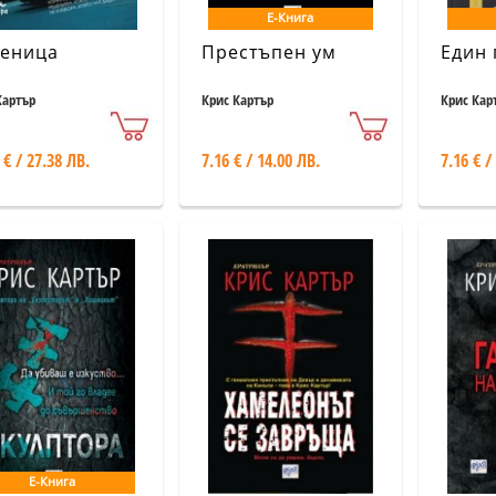
Е-Книга
еница
Престъпен ум
Един 
Картър
Крис Картър
Крис Кар
 € / 27.38 ЛВ.
7.16 € / 14.00 ЛВ.
7.16 € /
Е-Книга