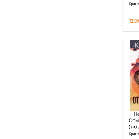
Крис 
12.00
Не
Отм
(но
Крис 