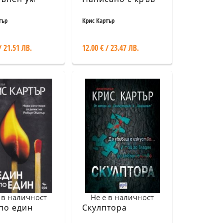
тър
Крис Картър
/ 21.51 ЛВ.
12.00 € / 23.47 ЛВ.
 в наличност
Не е в наличност
по един
Скулптора