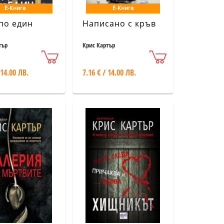
Е-Книга
Е-Книга
по един
Написано с кръв
тър
Крис Картър
 14.00 ЛВ.
7.16 € / 14.00 ЛВ.