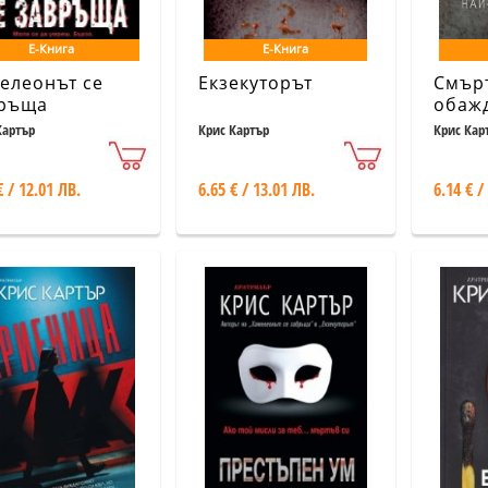
Е-Книга
Е-Книга
елеонът се
Екзекуторът
Смър
ръща
обаж
Картър
Крис Картър
Крис Кар
€ / 12.01 ЛВ.
6.65 € / 13.01 ЛВ.
6.14 € /