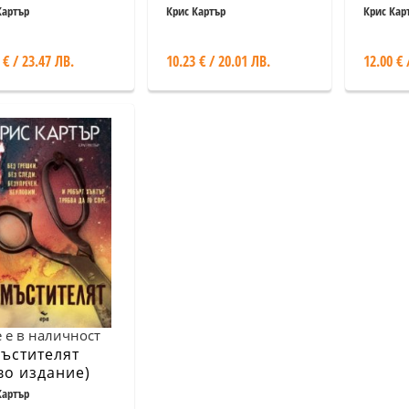
Картър
Крис Картър
Крис Кар
 € / 23.47 ЛВ.
10.23 € / 20.01 ЛВ.
12.00 € 
 е в наличност
ъстителят
во издание)
Картър