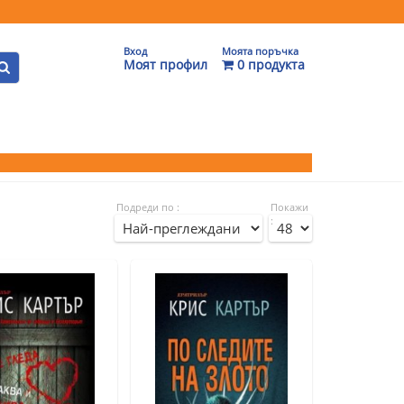
Вход
Моята поръчка
Моят профил
0 продукта
Подреди по :
Покажи
: