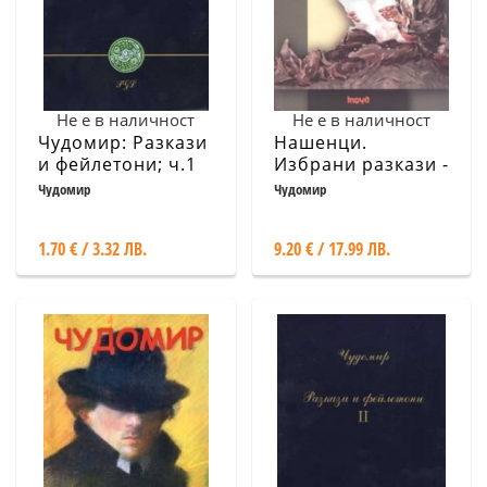
Не е в наличност
Не е в наличност
Чудомир: Разкази
Нашенци.
и фейлетони; ч.1
Избрани разкази -
тв.к.
Чудомир
Чудомир
1.70 € / 3.32 ЛВ.
9.20 € / 17.99 ЛВ.