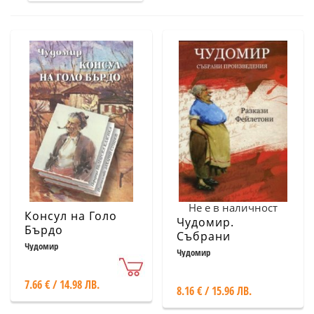
Не е в наличност
Консул на Голо
Чудомир.
Бърдо
Събрани
Чудомир
произведения Т.2:
Чудомир
Разкази.
Фейлетони
7.66 € / 14.98 ЛВ.
8.16 € / 15.96 ЛВ.