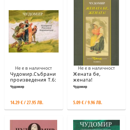
Не е в наличност
Не е в наличност
Чудомир.Събрани
Жената бе,
произведения Т.6:
жената!
Акварели.
Чудомир
Чудомир
Рисунки.
Карикатури.
14.29 € / 27.95 ЛВ.
5.09 € / 9.96 ЛВ.
Живопис