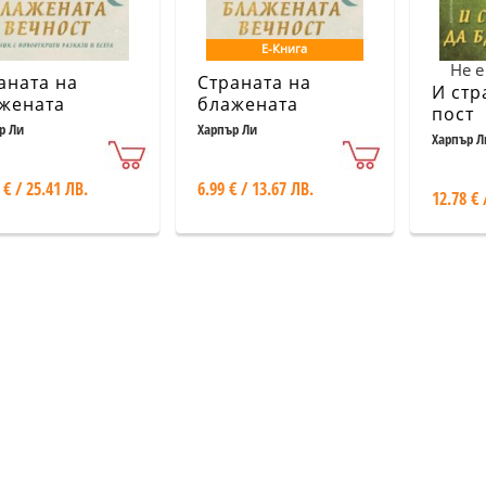
Е-Книга
Не е
аната на
Страната на
И стр
жената
блажената
пост
ност (твърди
вечност
р Ли
Харпър Ли
Харпър Л
ици)
 € / 25.41 ЛВ.
6.99 € / 13.67 ЛВ.
12.78 € 