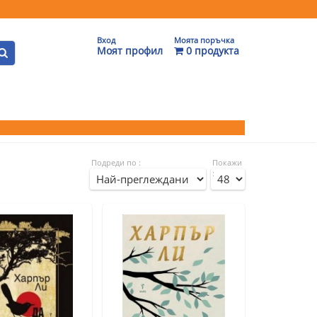
Вход
Моята поръчка
Моят профил
0 продукта
Подреди по :
Покажи
: