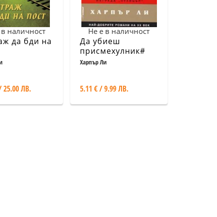
 в наличност
Не е в наличност
аж да бди на
Да убиеш
присмехулник#
и
Харпър Ли
/ 25.00 ЛВ.
5.11 € / 9.99 ЛВ.