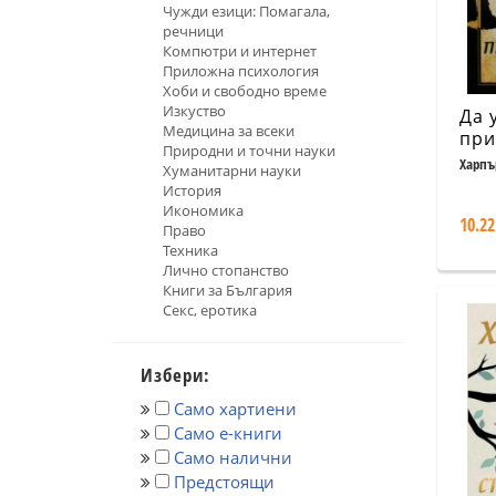
Чужди езици: Помагала,
речници
Компютри и интернет
Приложна психология
Хоби и свободно време
Изкуство
Да 
Медицина за всеки
при
Природни и точни науки
Харпъ
Хуманитарни науки
История
Икономика
10.22
Право
Техника
Лично стопанство
Книги за България
Секс, еротика
Избери:
Само хартиени
Само е-книги
Само налични
Предстоящи