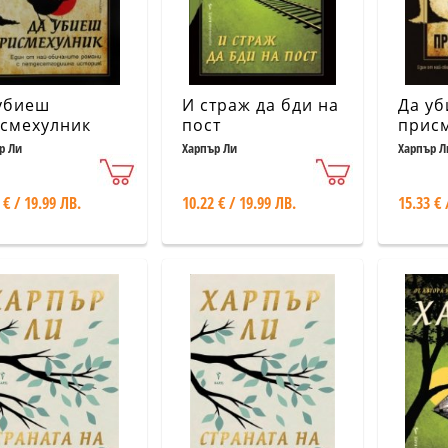
убиеш
И страж да бди на
Да у
смехулник
пост
прис
р Ли
Харпър Ли
Харпър Л
 € / 19.99 ЛВ.
10.22 € / 19.99 ЛВ.
15.33 € 