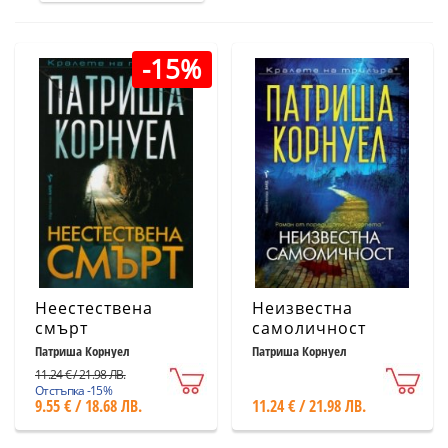
-15%
Неестествена
Неизвестна
смърт
самоличност
Патриша Корнуел
Патриша Корнуел
11.24 € / 21.98 ЛВ.
Отстъпка -15%
9.55 € / 18.68 ЛВ.
11.24 € / 21.98 ЛВ.