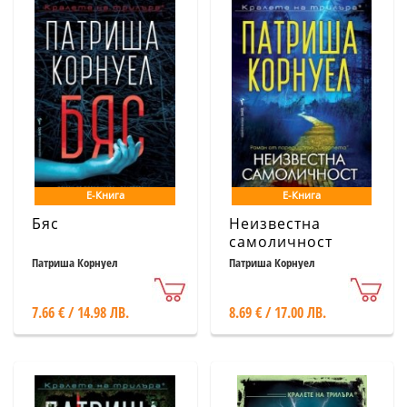
Е-Книга
Е-Книга
Бяс
Неизвестна
самоличност
Патриша Корнуел
Патриша Корнуел
7.66 € / 14.98 ЛВ.
8.69 € / 17.00 ЛВ.