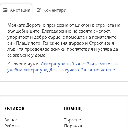
Анотация
Коментари
Малката Дороти е пренесена от циклон в страната на
вълшебниците. Благодарение на своята смелост,
упоритост и добро сърце, с помощта на приятелите
си - Плашилото, Тенекиения дървар и Страхливия
лъв - тя преодолява всички препятствия и успява да
се завърне у дома.
Ключови думи:
Литература за 3 клас
,
Задължителна
учебна литература
,
Ден на кучето
,
За лятно четене
ХЕЛИКОН
ПОМОЩ
За нас
Търсене
Работа
Поръчка