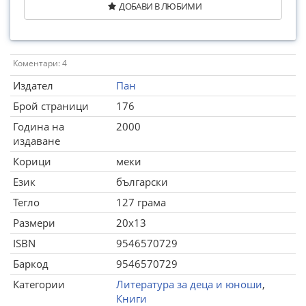
ДОБАВИ В ЛЮБИМИ
Коментари: 4
Издател
Пан
Брой страници
176
Година на
2000
издаване
Корици
меки
Език
български
Тегло
127 грама
Размери
20x13
ISBN
9546570729
Баркод
9546570729
Категории
Литература за деца и юноши
,
Книги