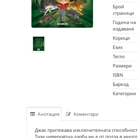
Брой
страници
Година на
издаване
Корици
Език
Тегло
Размери
ISBN
Баркод
Категории
Анотация
Коментари
Джак притежава изключителната способност 
Тази невероятна дарба му е от полза в много