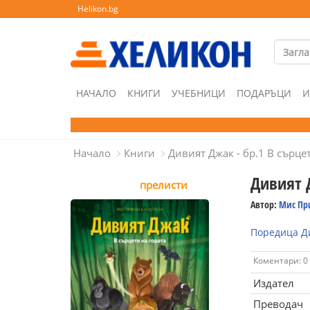
Helikon.bg
НАЧАЛО
КНИГИ
УЧЕБНИЦИ
ПОДАРЪЦИ
И
Начало
Книги
Дивият Джак - бр.1 В сърце
Дивият Д
прелисти
Автор:
Мис При
Поредица Д
Коментари: 0
Издател
Преводач