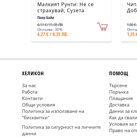
Малкият Рунти: Не се
Чит
страхувай, Сузета
Доб
лят
Пиер Байи
6.11 € / 11.95 ЛВ.
1.50 € 
Отстъпка - 30 %
Отстъп
4.27 € / 8.35 ЛВ.
1.35 
ХЕЛИКОН
ПОМОЩ
За нас
Търсене
Работа
Поръчка
Контакти
Плащания
Общи условия
Доставка
Политика за използване на
Данни за кл
"бисквитки"
Как да свал
Условия за 
Политика за сигурност на личните
Право на от
данни