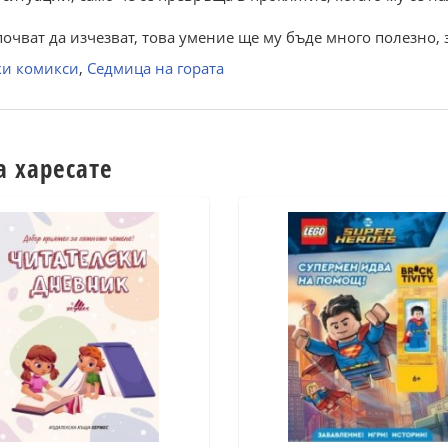
почват да изчезват, това умение ще му бъде много полезно, з
ки комикси
,
Седмица на гората
а харесате