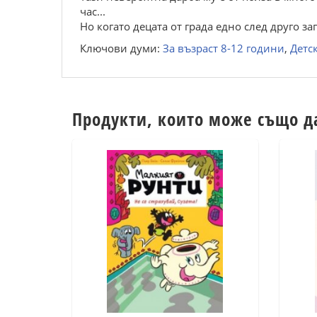
час...
Но когато децата от града едно след друго за
Ключови думи:
За възраст 8-12 години
,
Детс
Продукти, които може също д