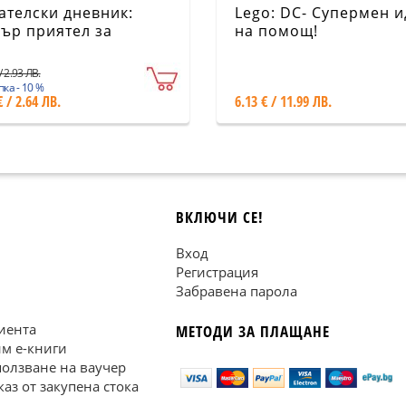
ателски дневник:
Lego: DC- Супермен и
ър приятел за
на помощ!
ното четене
/ 2.93 ЛВ.
ка - 10 %
€ / 2.64 ЛВ.
6.13 € / 11.99 ЛВ.
ВКЛЮЧИ СЕ!
Вход
Регистрация
Забравена парола
иента
МЕТОДИ ЗА ПЛАЩАНЕ
им е-книги
ползване на ваучер
каз от закупена стока