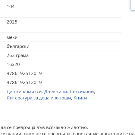
104
2025
меки
български
263 грама
16x20
9786192512019
9786192512019
Детски комикси. Дневници. Лексикони
,
Литература за деца и юноши
,
Книги
да се превръща във всякакво животно.
 ситуации, само че се превръща в проклятие, когато му се н