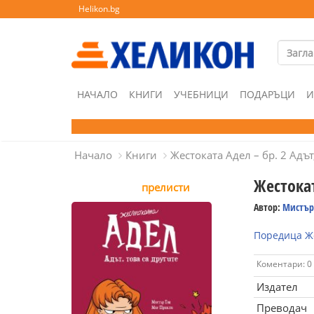
Helikon.bg
НАЧАЛО
КНИГИ
УЧЕБНИЦИ
ПОДАРЪЦИ
И
Начало
Книги
Жестоката Адел – бр. 2 Адът
Жестокат
прелисти
Автор:
Мистър
Поредица Ж
Коментари: 0
Издател
Преводач