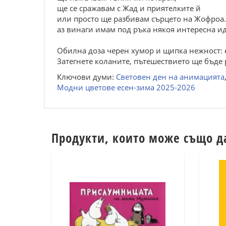
ще се сражавам с Жад и приятелките й
или просто ще разбивам сърцето на Жофроа
аз винаги имам под ръка някоя интересна ид
Обилна доза черен хумор и щипка нежност: е
Затегнете коланите, пътешествието ще бъде
Ключови думи:
Световен ден на анимацията
Модни цветове есен-зима 2025-2026
Продукти, които може също д