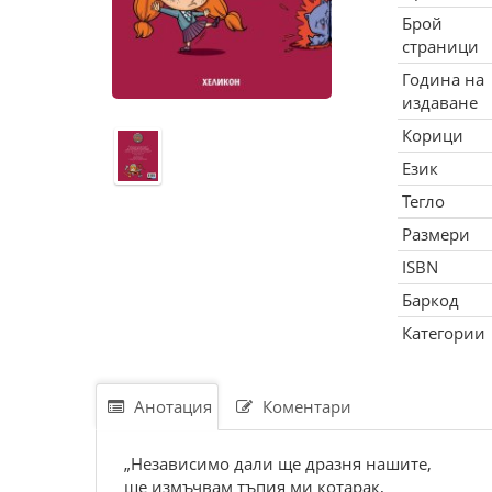
Брой
страници
Година на
издаване
Корици
Език
Тегло
Размери
ISBN
Баркод
Категории
Анотация
Коментари
„Независимо дали ще дразня нашите,
ще измъчвам тъпия ми котарак,