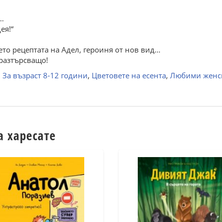
…
ея!“
то рецептата на Адел, героиня от нов вид…
 разтърсващо!
,
За възраст 8-12 години
,
Цветовете на есента
,
Любими женс
а харесате