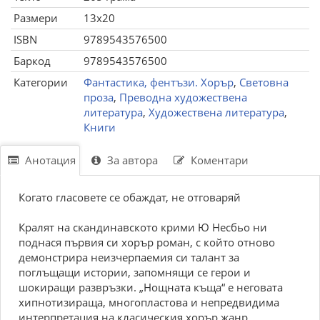
Размери
13x20
ISBN
9789543576500
Баркод
9789543576500
Категории
Фантастика, фентъзи. Хорър
,
Световна
проза
,
Преводна художествена
литература
,
Художествена литература
,
Книги
Анотация
За автора
Коментари
Когато гласовете се обаждат, не отговаряй
Кралят на скандинавското крими Ю Несбьо ни
поднася първия си хорър роман, с който отново
демонстрира неизчерпаемия си талант за
поглъщащи истории, запомнящи се герои и
шокиращи развръзки. „Нощната къща“ е неговата
хипнотизираща, многопластова и непредвидима
интерпретация на класическия хорър жанр.