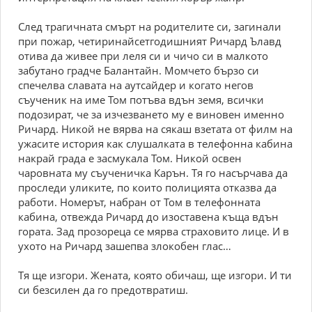
След трагичната смърт на родителите си, загинали
при пожар, четиринайсетгодишният Ричард Ълавд
отива да живее при леля си и чичо си в малкото
забутано градче Балантайн. Момчето бързо си
спечелва славата на аутсайдер и когато негов
съученик на име Том потъва вдън земя, всички
подозират, че за изчезването му е виновен именно
Ричард. Никой не вярва на сякаш взетата от филм на
ужасите история как слушалката в телефонна кабина
накрай града е засмукала Том. Никой освен
чаровната му съученичка Карън. Тя го насърчава да
проследи уликите, по които полицията отказва да
работи. Номерът, набран от Том в телефонната
кабина, отвежда Ричард до изоставена къща вдън
гората. Зад прозореца се мярва страховито лице. И в
ухото на Ричард зашепва злокобен глас…
Тя ще изгори. Жената, която обичаш, ще изгори. И ти
си безсилен да го предотвратиш.