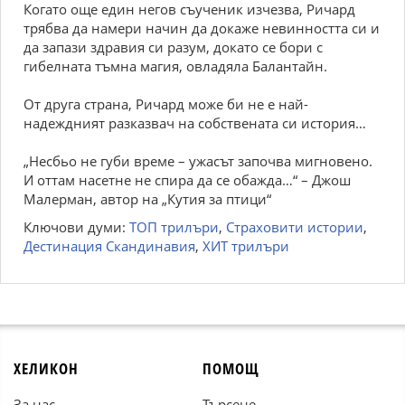
Когато още един негов съученик изчезва, Ричард
трябва да намери начин да докаже невинността си и
да запази здравия си разум, докато се бори с
гибелната тъмна магия, овладяла Балантайн.
От друга страна, Ричард може би не е най-
надеждният разказвач на собствената си история…
„Несбьо не губи време – ужасът започва мигновено.
И оттам насетне не спира да се обажда…“ – Джош
Малерман, автор на „Кутия за птици“
Ключови думи:
ТОП трилъри
,
Страховити истории
,
Дестинация Скандинавия
,
ХИТ трилъри
ХЕЛИКОН
ПОМОЩ
За нас
Търсене