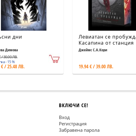
сни дни
Левиатан се пробужд
Касапина от станция
"Андерсън" - Книга 1
ева Димова
Джеймс С.А.Кори
"Експанзията"
 / 30.00 ЛВ.
ка - 15 %
 € / 25.48 ЛВ.
19.94 € / 39.00 ЛВ.
ВКЛЮЧИ СЕ!
Вход
Регистрация
Забравена парола