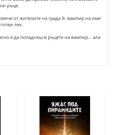
вои ръце.
овече от жителите на града й: вампир на име
готви лек.
асно е да попаднеш в ръцете на вампир… ала