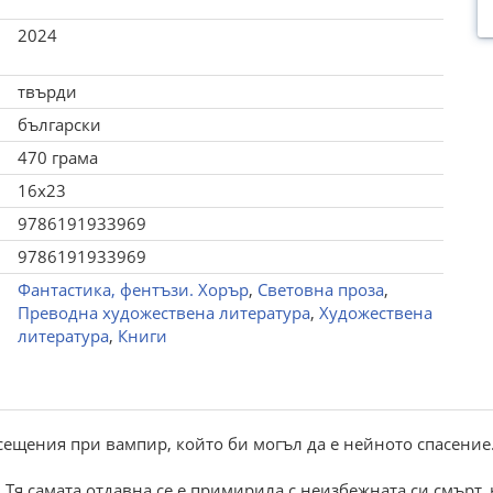
2024
твърди
български
470 грама
16x23
9786191933969
9786191933969
Фантастика, фентъзи. Хорър
,
Световна проза
,
Преводна художествена литература
,
Художествена
литература
,
Книги
осещения при вампир, който би могъл да е нейното спасени
 Тя самата отдавна се е примирила с неизбежната си смърт,