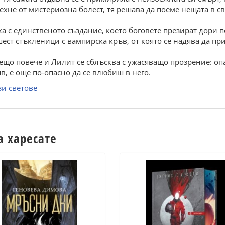
ехне от мистериозна болест, тя решава да поеме нещата в с
ка с единственото създание, което боговете презират дори п
шест стъкленици с вампирска кръв, от която се надява да при
ещо повече и Лилит се сблъсква с ужасяващо прозрение: оп
яв, е още по-опасно да се влюбиш в него.
и светове
а харесате