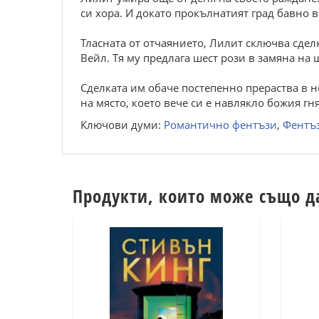
си хора. И докато прокълнатият град бавно в
Тласната от отчаянието, Лилит сключва сдел
Вейл. Тя му предлага шест рози в замяна на 
Сделката им обаче постепенно прераства в н
на място, което вече си е навлякло божия гн
Ключови думи:
Романтично фентъзи
,
Фентъз
Продукти, които може също д