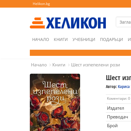
Helikon.bg
НАЧАЛО
КНИГИ
УЧЕБНИЦИ
ПОДАРЪЦИ
И
Начало
Книги
Шест изпепелени рози
Шест из
Автор:
Кариса
Коментари: 0
Издател
Преводач
Брой