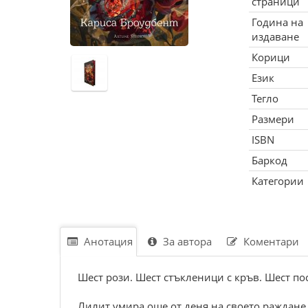
страници
Година на
издаване
Корици
Език
Тегло
Размери
ISBN
Баркод
Категории
Анотация
За автора
Коментари
Шест рози. Шест стъкленици с кръв. Шест п
Лилит умира още от деня на своето раждане.