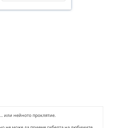
е… или нейното проклятие.
 но не може да приеме гибелта на любимите