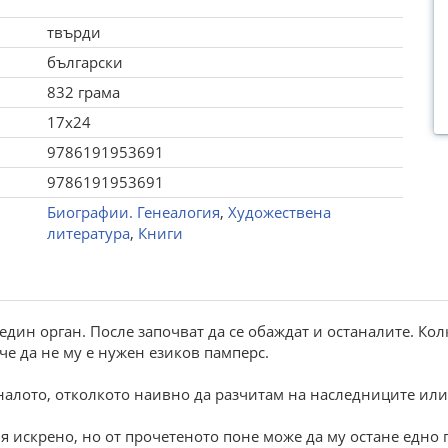
твърди
български
832 грама
17x24
9786191953691
9786191953691
Биографии. Генеалогия
,
Художествена
литература
,
Книги
един орган. После започват да се обаждат и останалите. Кол
че да не му е нужен езиков памперс.
налото, отколкото наивно да разчитам на наследниците или 
 искрено, но от прочетеното поне може да му остане едно п