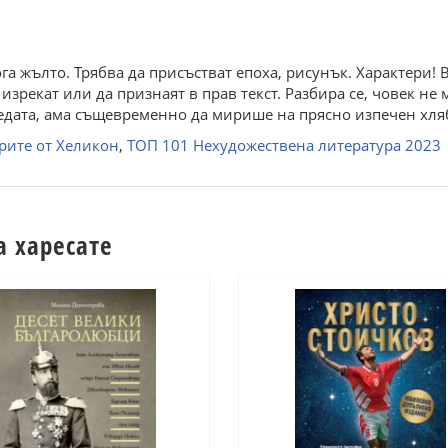
а жълто. Трябва да присъстват епоха, рисунък. Характери!
изрекат или да признаят в прав текст. Разбира се, човек не
едата, ама същевременно да мирише на прясно изпечен хляб,
рите от Хеликон
,
ТОП 101 Нехудожествена литература 2023
а харесате