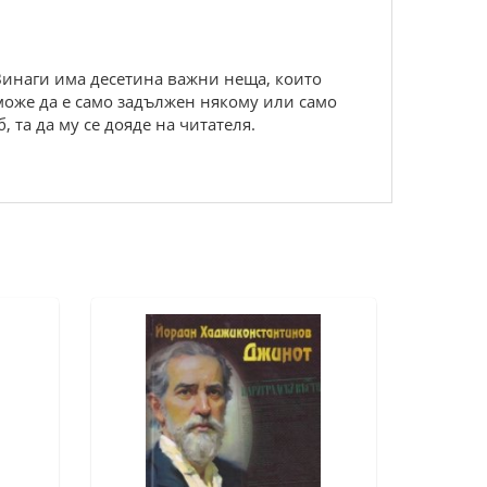
 Винаги има десетина важни неща, които
 може да е само задължен някому или само
 та да му се дояде на читателя.