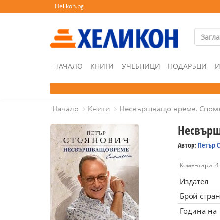
Helikon.bg
НАЧАЛО
КНИГИ
УЧЕБНИЦИ
ПОДАРЪЦИ
И
Начало
Книги
Несвършващо време. Спом
Несвърш
Автор:
Петър 
Коментари: 4
Издател
Брой стра
Година на