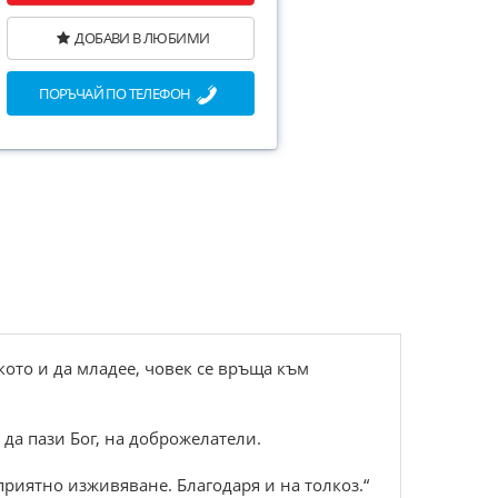
ДОБАВИ В ЛЮБИМИ
ПОРЪЧАЙ ПО ТЕЛЕФОН
кото и да младее, човек се връща към
да пази Бог, на доброжелатели.
риятно изживяване. Благодаря и на толкоз.“