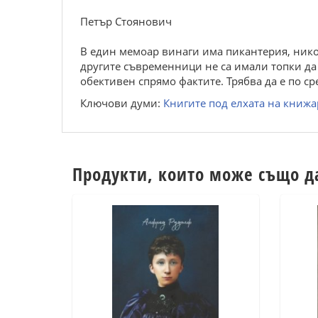
Петър Стоянович
В един мемоар винаги има пикантерия, никог
другите съвременници не са имали топки да 
обективен спрямо фактите. Трябва да е по ср
Ключови думи:
Книгите под елхата на книжа
Продукти, които може също д