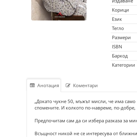
издаване
Корици
Език
Тегло
Размери
ISBN
Баркод
Категории
Анотация
Коментари
„Докато чукне 50, мъжът мисли, че има само 
спомените. И колкото по-навреме, по-добре, 
Предпочитам сам да си избера разказа за ми
Всъщност никой не се интересува от ближния