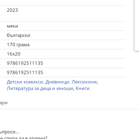
2023
меки
български
170 грама
16x20
9786192511135
9786192511135
Детски комикси. Дневници. Лексикони
,
Литература за деца и юноши
,
Книги
ари
проси...
не спира да я дразни?