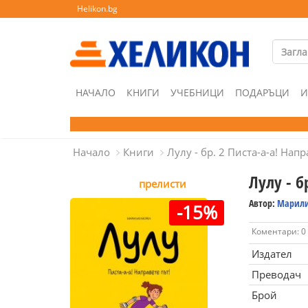
Helikon.bg
НАЧАЛО
КНИГИ
УЧЕБНИЦИ
ПОДАРЪЦИ
И
Начало
Книги
Лулу - бр. 2 Писта-а-а! Напр
Лулу - б
прелисти
Автор:
Марили
-15%
Коментари: 0
Издател
Преводач
Брой