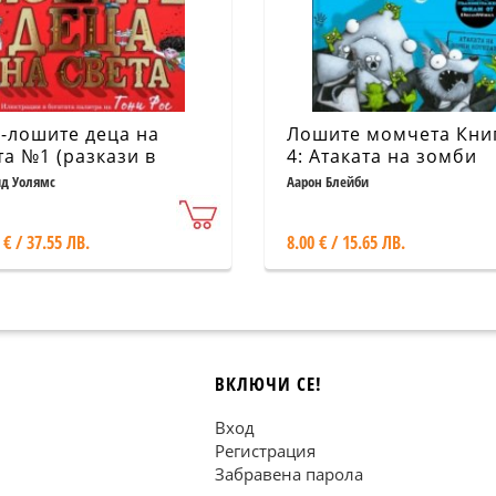
-лошите деца на
Лошите момчета Кни
та №1 (разкази в
4: Атаката на зомби
тинки)
котетата
д Уолямс
Аарон Блейби
 € / 37.55 ЛВ.
8.00 € / 15.65 ЛВ.
ВКЛЮЧИ СЕ!
Вход
Регистрация
Забравена парола