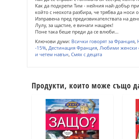
Как да подкрепи Тим - нейния най-добър при
който с неохота разбира, че трябва да носи 
Изправена пред предизвикателствата на деня
Лулу, за щастие, е винаги нащрек!
Поне така беше преди да се влюби...
Ключови думи:
Всички говорят за Франция
,
-15%
,
Дестинация Франция
,
Любими женски 
и четем навън
,
Смях с децата
Продукти, които може също д