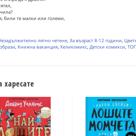
ятел,
очила?
, били те малки или големи,
Незадължително лятно четене
,
За възраст 8-12 години
,
Цвет
образи
,
Книжна ваканция
,
Хеликомикс
,
Детски комикси
,
ТОП
а харесате