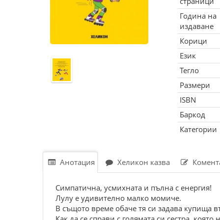
страници
Година на
издаване
Корици
Език
Тегло
Размери
ISBN
Баркод
Категории
Анотация
Хеликон казва
Комент
Симпатична, усмихната и пълна с енергия!
Лулу е удивително малко момиче.
В същото време обаче тя си задава купища въ
Как да се справи с голямата си сестра, която 