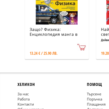
Защо? Физика:
Най
Енциклопедия манга в
све
комикси (твърда корица)
кар
Дейви
13.24 € / 25.90 ЛВ.
19.20
ХЕЛИКОН
ПОМОЩ
За нас
Търсене
Работа
Поръчка
Контакти
Плащания