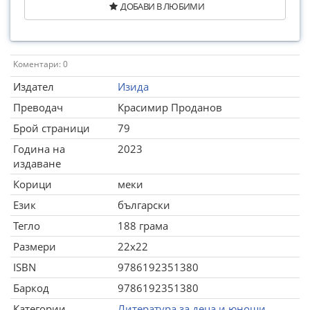
ДОБАВИ В ЛЮБИМИ
Коментари: 0
Издател
Изида
Преводач
Красимир Проданов
Брой страници
79
Година на
2023
издаване
Корици
меки
Език
български
Тегло
188 грама
Размери
22x22
ISBN
9786192351380
Баркод
9786192351380
Категории
Литература за деца и юноши
,