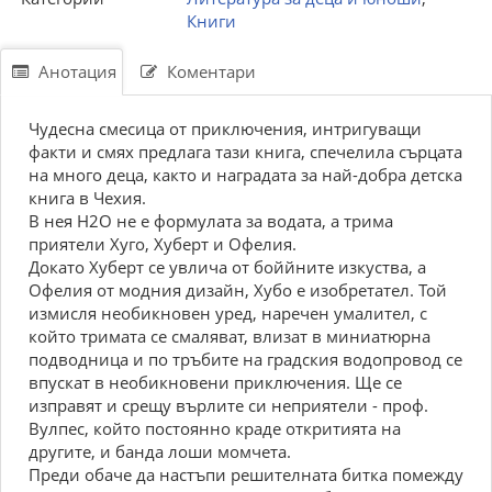
Книги
Анотация
Коментари
Чудесна смесица от приключения, интригуващи
факти и смях предлага тази книга, спечелила сърцата
на много деца, както и наградата за най-добра детска
книга в Чехия.
В нея Н2О не е формулата за водата, а трима
приятели Хуго, Хуберт и Офелия.
Докато Хуберт се увлича от боййните изкуства, а
Офелия от модния дизайн, Хубо е изобретател. Той
измисля необикновен уред, наречен умалител, с
който тримата се смаляват, влизат в миниатюрна
подводница и по тръбите на градския водопровод се
впускат в необикновени приключения. Ще се
изправят и срещу върлите си неприятели - проф.
Вулпес, който постоянно краде откритията на
другите, и банда лоши момчета.
Преди обаче да настъпи решителната битка помежду