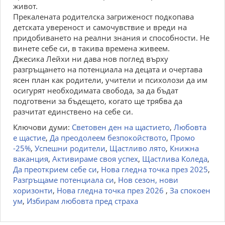
живот.
Прекалената родителска загриженост подкопава
детската увереност и самочувствие и вреди на
придобиването на реални знания и способности. Не
винете себе си, в такива времена живеем.
Джесика Лейхи ни дава нов поглед върху
разгръщането на потенциала на децата и очертава
ясен план как родители, учители и психолози да им
осигурят необходимата свобода, за да бъдат
подготвени за бъдещето, когато ще трябва да
разчитат единствено на себе си.
Ключови думи:
Световен ден на щастието
,
Любовта
е щастие
,
Да преодолеем безпокойството
,
Промо
-25%
,
Успешни родители
,
Щастливо лято
,
Книжна
ваканция
,
Активираме своя успех
,
Щастлива Коледа
,
Да преоткрием себе си
,
Нова гледна точка през 2025
,
Разгръщаме потенциала си
,
Нов сезон, нови
хоризонти
,
Нова гледна точка през 2026
,
За спокоен
ум
,
Избирам любовта пред страха