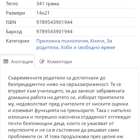
Тегло
341 грама
Размери
14x21
ISBN
9789543901944
Баркод
9789543901944
Категории
Приложна психология
,
Книги
,
За
родители
,
Хоби и свободно време
Анотация
Коментари
Съвременните родители са достигнали до
безпрецедентно ниво на свръхзагриженост. Те се
втурват към училището, за да занесат забравената
домашна работа на детето си, избират приятелите
му, недоволстват пред учителите от ниските оценки
и изземват функцията на треньорите. Така с напълно
излишна и погрешно насочена отдаденост отглеждат
почти безпомощни деца, които се ужасяват от
неуспехите и не са в състояние да решават сами
проблемите си. И това продължава през целия им