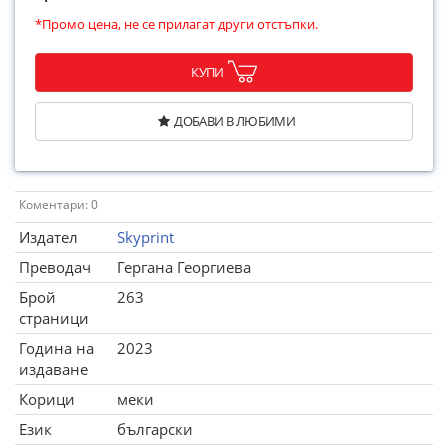
*Промо цена, не се прилагат други отстъпки.
КУПИ
ДОБАВИ В ЛЮБИМИ
Коментари: 0
Издател
Skyprint
Преводач
Гергана Георгиева
Брой
263
страници
Година на
2023
издаване
Корици
меки
Език
български