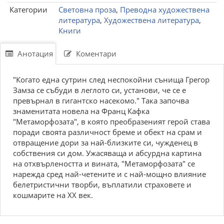
Категории
Световна проза
,
Преводна художествена
литература
,
Художествена литература
,
Книги
Анотация
Коментари
"Когато една сутрин след неспокойни сънища Грегор
Замза се събуди в леглото си, установи, че се е
превърнал в гигантско насекомо." Така започва
знаменитата новела на Франц Кафка
"Meтaмopфoзaтa", в която преобразеният герой става
поради своята различност бреме и обект на срам и
отвращение дори за най-близките си, чужденец в
собствения си дом. Ужасяваща и абсурдна картина
на отхвърлеността и вината, "Meтaмopфoзaтa" се
нарежда сред най-четените и с най-мощно влияние
белетристични творби, въплатили страховете и
кошмарите на ХХ век.