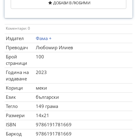
ДОБАВИ В ЛЮБИМИ
Коментари: 0
Издател
Фама +
Преводач
Любомир Илиев
Брой
100
страници
Година на
2023
издаване
Корици
меки
Език
български
Тегло
149 грама
Размери
14x21
ISBN
9786191781669
Баркод
9786191781669